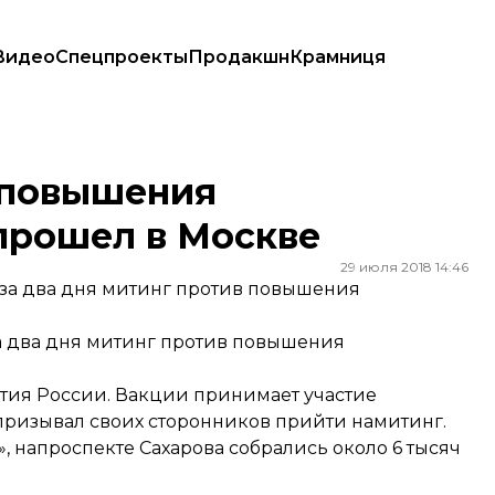
Видео
Спецпроекты
Продакшн
Крамниця
 Москве
 повышения
прошел в Москве
29 июля 2018 14:46
 за два дня митинг против повышения
за два дня митинг против повышения
тия России. Вакции принимает участие
ризывал своих сторонников прийти намитинг.
 напроспекте Сахарова собрались около 6 тысяч