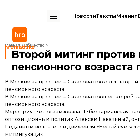
Новости
Тексты
Мнения
Второй митинг против повышения пенсионного возраста прошел в
Главная
Общество
Второй митинг против
пенсионного возраста 
В Москве на проспекте Сахарова проходит второй
пенсионного возраста
В Москве на проспекте Сахарова прошел второй 
пенсионного возраста.
Мероприятие организовала Либертарианская пар
оппозиционный политик Алексей Навальный, онп
По
данным
волонтеров движения «Белый счетчик»,
митингующих.