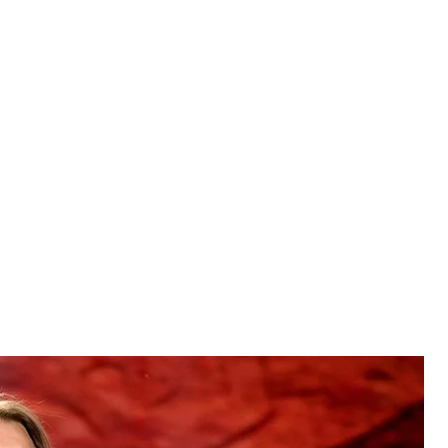
ец Олег Винник
к/Facebook
й партии на досрочных выборах в Верховную
партии Михаилом Поплавским поедет в тур по