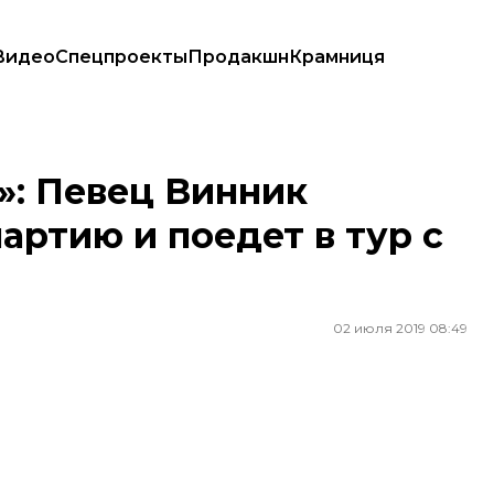
Видео
Спецпроекты
Продакшн
Крамниця
ю и поедет в тур с Поплавским
»: Певец Винник
ртию и поедет в тур с
02 июля 2019 08:49