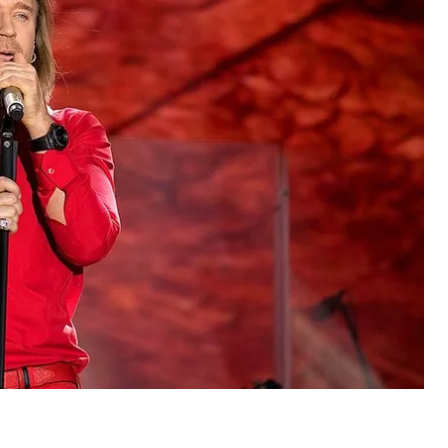
близка ее идеология. Я выходец из села. И я
так тяжело не работал, как работают люди в селе, я
адионы. Мне хочется, чтобы наша сельская
ело стало европейским», — сказал он.
 в тур по регионам Украины в поддержку
а 4 июля в городе Фастов Киевской области.