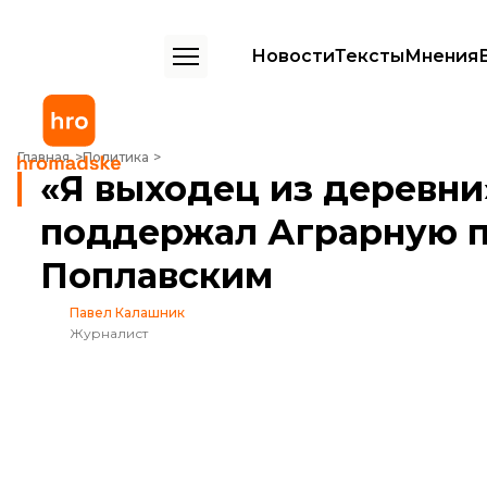
Новости
Тексты
Мнения
«Я выходец из деревни»: Певец Винник поддержал Аграрную парти
Главная
Политика
«Я выходец из деревни
поддержал Аграрную па
Поплавским
Павел Калашник
Журналист