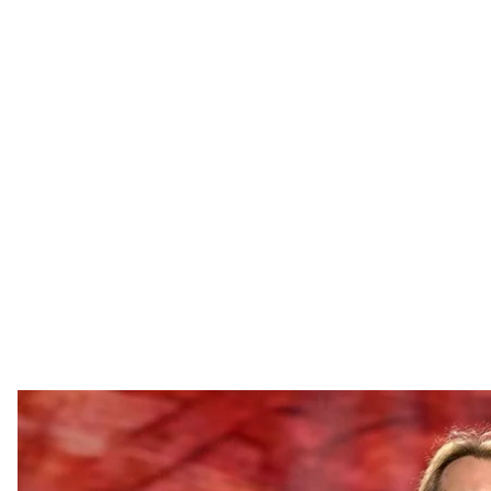
Украинский пев
Олег Винни
Певец Олег Винник заявил о поддержке Аграрно
Раду. Также он вместе с первым номером списка 