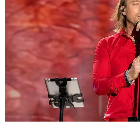
регионам Украины.
Об этом
сообщает
пресс-служба Аграрной партии.
«Я поддерживаю Аграрную партию, потому что мне 
горжусь этим. Если бы я не был из села, если бы я 
не достиг бы таких высот и не собирал сегодня ст
молодежь не уезжала в Европу, а наоборот, наше с
Отмечается, что Винник и Поплавский отправятся
Аграрной партии, первая встреча запланирована н