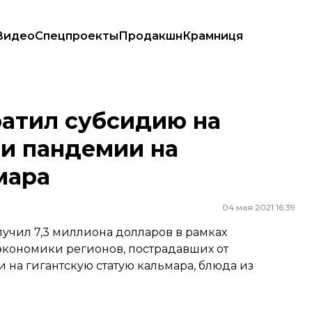
Видео
Спецпроекты
Продакшн
Крамниця
 пандемии на огромную статую кальмара
ратил субсидию на
ми пандемии на
мара
04 мая 2021 16:39
чил 7,3 миллиона долларов в рамках
экономики регионов, пострадавших от
и на гигантскую статую кальмара, блюда из