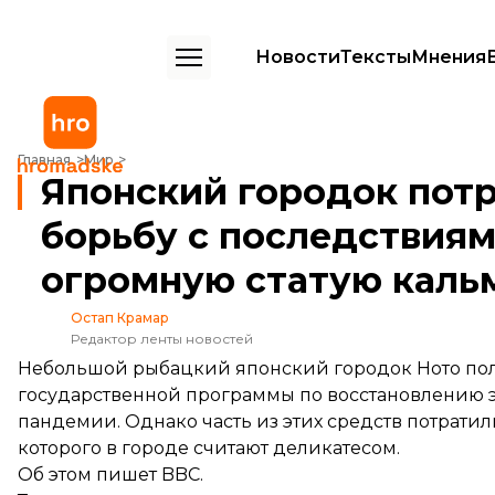
Новости
Тексты
Мнения
Японский городок потратил субсидию на борьбу с последствиями
Главная
Мир
Японский городок пот
борьбу с последствия
огромную статую каль
Остап Крамар
Редактор ленты новостей
Небольшой рыбацкий японский городок Ното полу
государственной программы по восстановлению 
пандемии. Однако часть из этих средств потратил
которого в городе считают деликатесом.
Об этом
пишет
BBC.