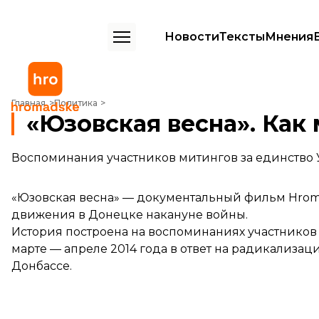
Новости
Тексты
Мнения
«Юзовская весна». Как мы боролись за Донецк
Главная
Политика
«Юзовская весна». Как
Воспоминания участников митингов за единство У
«Юзовская весна» — документальный фильм Hroma
движения в Донецке накануне войны.
История построена на воспоминаниях участников 
марте — апреле 2014 года в ответ на радикализа
Донбассе.