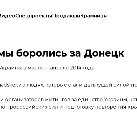
Видео
Спецпроекты
Продакшн
Крамниця
 мы боролись за Донецк
краины в марте — апреле 2014 года
dske.tv о людях, которые стали движущей силой п
и организаторов митингов за единство Украины, к
цию пророссийских сил и подготовку повторения кр