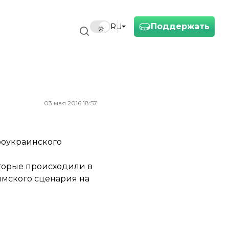
Поддержать
RU
03 мая 2016 18:57
роукраинского
оторые происходили в
ымского сценария на