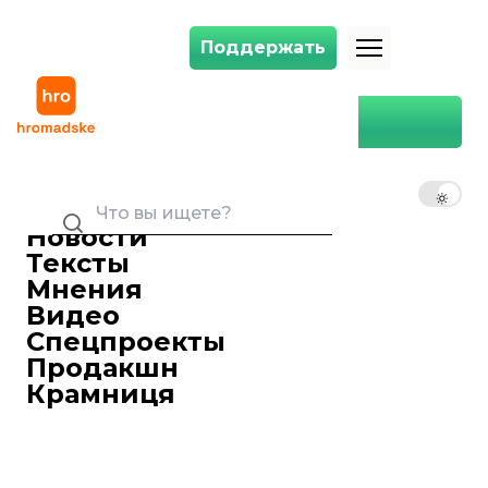
Поддержать
Поддержать
Из так называемой «ДНР» не будут выпускать должников за комму
Главная
Политика
Из так называемой «ДНР» не
будут выпускать должников
RU
UK
EN
за коммунальные платежи
24 июля 2018 18:27
Новости
https://www.youtube.com/watch?
Тексты
time_continue=178&v=2NqyBRc9uv0
Мнения
В так называемом «Минюсте ДНР»
Видео
заявили, что «исполнительная служба»
Спецпроекты
сможет ограничивать возможность
Продакшн
жителей оккупированной части
Крамниця
Донецкой области выезжать за
пределы «республики». Об этом во
время брифинга
сообщил
представитель