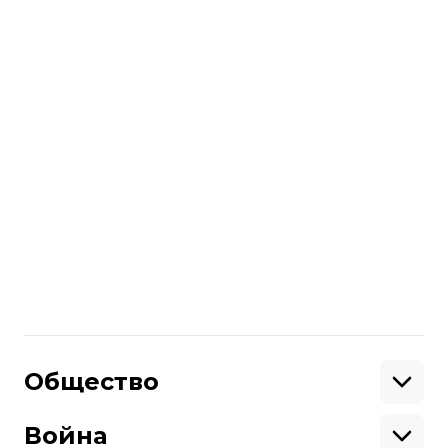
Седово Донецкой боевики с
автоматами
разогнали
дискотеку.
Поделиться
:
Общество
Образование
Криминал
Война
Поддержать