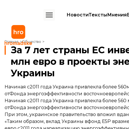
Новости
Тексты
Мнения
За 7 лет страны ЕС инвестировали более 560 млн евро в проекты
Главная
Общество
За 7 лет страны ЕС инв
млн евро в проекты э
Украины
Начиная с2011 года Украина привлекла более 56
отФонда энергоэффективности восточноевропейск
Начиная с2011 года Украина привлекла более 560
отФонда энергоэффективности восточноевропейс
При этом, украинское правительство вложил вдан
«Таким образом, вклад Украины вфонд Е5Р вразме
евро с2011 года нареализацию энергоэффективн