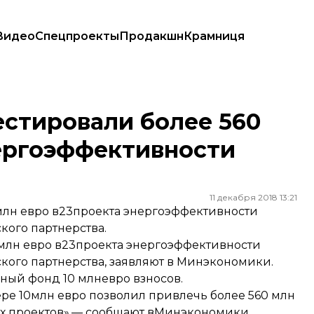
Видео
Спецпроекты
Продакшн
Крамниця
 энергоэффективности Украины
естировали более 560
нергоэффективности
11 декабря 2018 13:21
0млн евро в23проекта энергоэффективности
ого партнерства.
 млн евро в23проекта энергоэффективности
кого партнерства,
заявляют
в Минэкономики.
ный фонд 10 млневро взносов.
ре 10млн евро позволил привлечь более 560 млн
ых проектов»,— сообщают вМинэкономики.