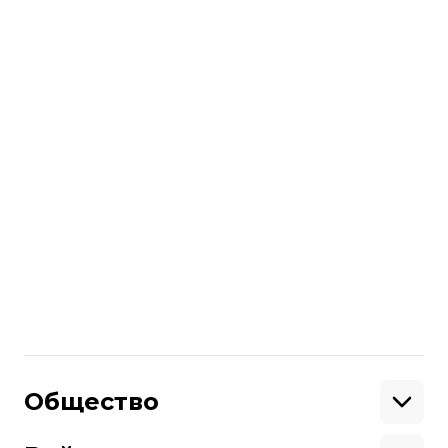
Больше о
:
наука
Поделиться
:
Общество
Образование