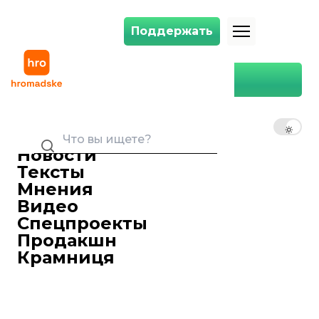
Поддержать
Поддержать
За правление Януковича офицеры ФСБ трижды ездили в Украину 
Главная
Политика
За правление Януковича
офицеры ФСБ трижды
RU
UK
EN
ездили в Украину — бывший
глава спецслужбы Украины
Новости
07 февраля 2018 15:02
Тексты
В период декабрь 2013 года — январь
Мнения
2014—го в Украину трижды приезжали
Видео
офицеры ФСБ России.
Спецпроекты
В период декабрь 2013 года — январь
Продакшн
2014-го в Украину трижды приезжали
Крамниця
офицеры ФСБ России.
Об этом во время допроса в
Оболонскомсуде в Киеве заявил экс-
глава Службы безопасности Украины