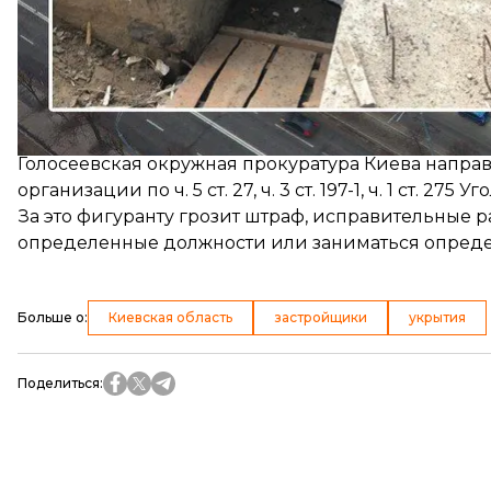
При этом арендатор захватил часть соседнего уч
«В дальнейшем работники подрядной организации 
повредили коммуникации и частично разрушили п
говорится в сообщении.
Голосеевская окружная прокуратура Киева напра
организации по ч. 5 ст. 27, ч. 3 ст. 197-1, ч. 1 ст. 27
За это фигуранту грозит штраф, исправительные
определенные должности или заниматься опреде
Больше о
:
Киевская область
застройщики
укрытия
Поделиться
: