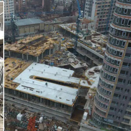
за самовольного строительства: в Киеве будут судить подрядчика
Київська міська прокуратура
одрядной организации, способствовавший самоволь
а.
году заключила с Киевской городской госадминистр
ковской.
во-развлекательный и спортивный комплекс с подзе