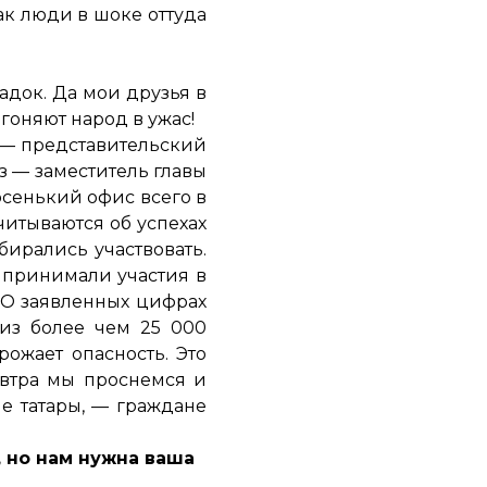
ак люди в шоке оттуда
адок. Да мои друзья в
гоняют народ в ужас!
 — представительский
з — заместитель главы
юсенький офис всего в
читываются об успехах
бирались участвовать.
е принимали участия в
 О заявленных цифрах
 из более чем 25 000
жает опасность. Это
Завтра мы проснемся и
ие татары, — граждане
 но нам нужна ваша