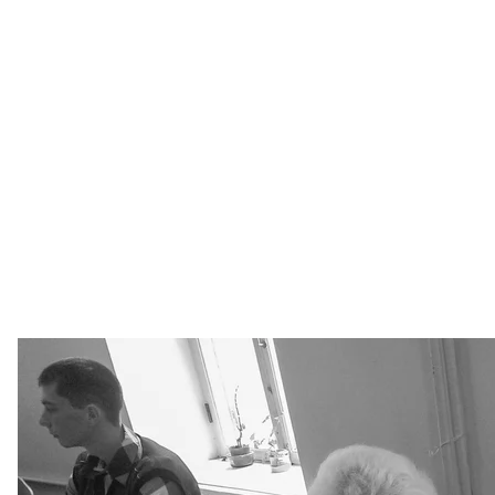
Через несколько часов здесь же встречаем знаком
проголосовала на другом участке в Бахчисарае.
— Вы считаете, что для вас пример Россия, а н
голосовать
— Конечно, в России все хорошо, стабильно. Еврос
— Мы из Эстонии.