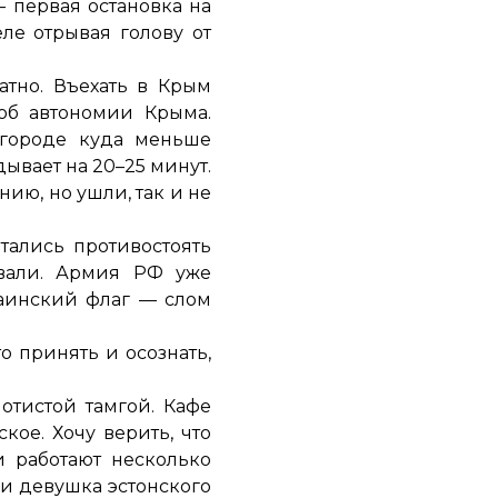
 первая остановка на
еле отрывая голову от
атно. Въехать в Крым
 об автономии Крыма.
 городе куда меньше
ывает на 20–25 минут.
ию, но ушли, так и не
тались противостоять
ивали. Армия РФ уже
раинский флаг — слом
о принять и осознать,
тистой тамгой. Кафе
кое. Хочу верить, что
и работают несколько
ли девушка эстонского