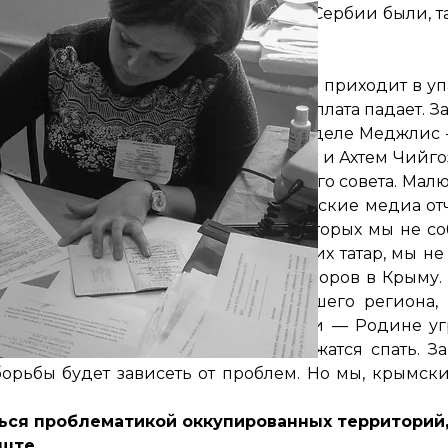
его? Люди там хуже живут. Мы вот в Сербии были, т
 с каждым годом страна все больше приходит в уп
 повышают пенсионный возраст, зарплата падает. За
иходят и крымские татары. На самом деле Меджлис
е «референдума». Это подтверждает и Ахтем Чийго
я депутат Бахчисарайского районного совета. Мал
ется только после обеда, когда российские медиа от
льно: «Это провокации и фарс, в которых мы не со
тах компактного проживания крымских татар, мы н
о лет участвуем в проведении выборов в Крыму.
анным, которые мы получили из нашего региона,
иницы. Мы едины в своей позиции — Родине угро
 депортацию, и у детей, которые ложатся спать. 
борьбы будет зависеть от проблем. Но мы, крымск
ться проблематикой оккупированных территорий,
оште
.