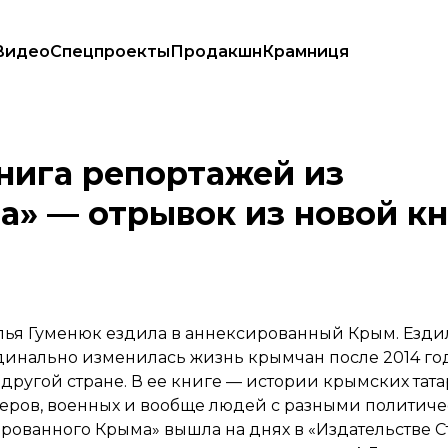
Видео
Спецпроекты
Продакшн
Крамниця
» — отрывок из новой книги Натальи Гуменюк
нига репортажей из
а» — отрывок из новой к
лья Гуменюк ездила в аннексированный Крым. Ездил
инально изменилась жизнь крымчан после 2014 года,
в другой стране. В ее книге — истории крымских тат
неров, военных и вообще людей с разными политич
пированного Крыма»
вышла
на днях в «Издательстве С