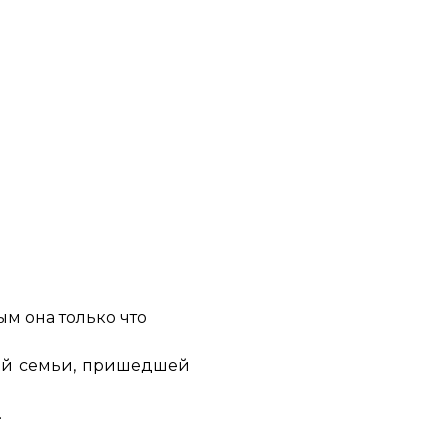
ым она только что
дой семьи, пришедшей
.