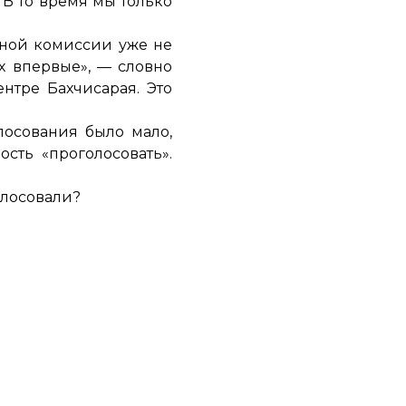
 В то время мы только
ьной комиссии уже не
х впервые», — словно
нтре Бахчисарая. Это
лосования было мало,
сть «проголосовать».
олосовали?