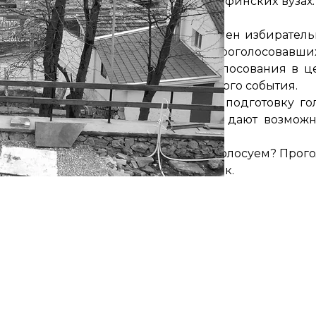
ому давно запрещено преподавать в финских вузах.
мира».
очень активны! Много молодежи. Я член избирател
итична, но было пятеро молодых, проголосовавши
бирательной комиссии на месте голосования в це
ривели в порядок специально для этого события.
ько оправдывается, что времени на подготовку го
всем, кого нет в списках, просто дают возможно
адимировны о внесении в списки. Голосуем? Прог
уйте, — говорят пришедшей на участок.