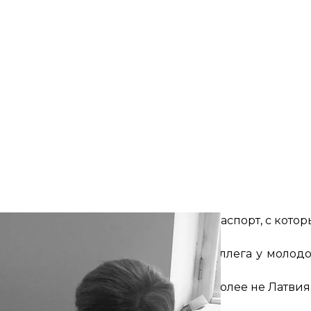
ую журналистку. У нее российский паспорт, с котор
е Европа? — спрашивает эстонский коллега у моло
оюз — ну точно не пример! А уж тем более не Латвия