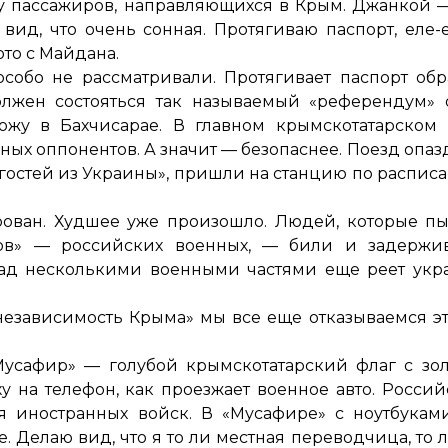
у пассажиров, направляющихся в Крым. Джанкой —
вид, что очень сонная. Протягиваю паспорт, еле-
то с Майдана.
обо не рассматривали. Протягивает паспорт обр
должен состояться так называемый «референдум»
хожу в Бахчисарае. В главном крымскотатарском
ых оппонентов. А значит — безопаснее. Поезд опазд
гостей из Украины», пришли на станцию по расписан
ован. Худшее уже произошло. Людей, которые пы
ечков» — российских военных, — били и задерж
 над несколькими военными частями еще реет ук
независимость Крыма» мы все еще отказываемся эт
сафир» — голубой крымскотатарский флаг с золо
на телефон, как проезжает военное авто. Российс
я иностранных войск. В «Мусафире» с ноутбукам
. Делаю вид, что я то ли местная переводчица, то 