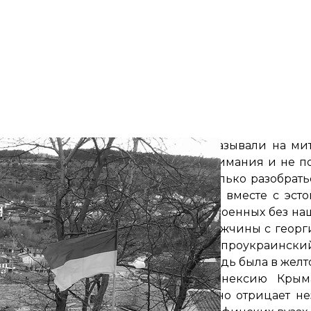
у. Фото одного из моих коллег показывали на мит
в — лучше не привлекать к себе внимания и не по
не столько обратить внимание, сколько разобрать
ей раньше меня и успел поснимать вместе с эст
афиксировал на видео российских военных без наш
ица, просто молчали, а местные мужчины с геор
ами ЕС. Увидел последний большой проукраински
ываемого «референдума»: вся площадь была в желто
часток», узнаю, что поддержать аннексию Кры
екман — человек, который системно отрицает не