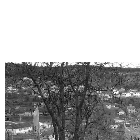
Майдан только завершился, а hromadske на слух
качестве мишени. В эти дни Крыму не до стримо
находится украинский журналист. Моя задача — 
самом деле. Мой приятель приехал на пару дн
которое уже покинуло Крым. В Перевальном он з
материалы. Вооруженные мужчины, скрывающие л
все же предпочитали не связываться с граждан
Тарасу Шевченко в Симферополе накануне так наз
Перед тем, как пойти на «избирательный у
пророссийский активист из Финляндии Йохан Б