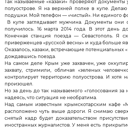
Так называемые «казаки» проверяют документы 
полуострове. Я на верхней полке в купе. Делаю 
подушки. Мой телефон — «чистый». Ни единого фо
В купе заглядывает мужчина. Документы они ос
получилось. 16 марта 2014 года. В этот день 
Конечная станция поезда — Севастополь. Я с
приверженцев «русской весны» и куда больше явн
Оказалось, казаки, встречающие потенциальных «
дождавшись поезда.
На самом деле Крым уже захвачен, уже оккупир
захвату, стримили, обличая «зеленых челов
контролирует территорию полуострова. И хотя
произошел.
Но за день до так называемого «голосования за 
надеясь, что ситуация не необратима.
Над самым известным крымскотарским кафе «Му
расположено чуть выше дороги. Я снимаю сверху 
снятый кадр будет доказательством присутстви
иностранных журналистов. У меня есть прикрытие