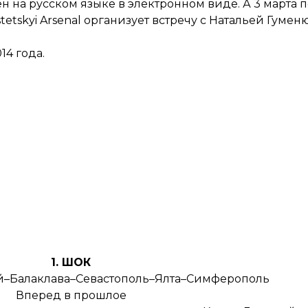
ен на
русском языке
в электронном виде. А 3 марта п
tskyi Arsenal организует
встречу
с Натальей Гуменю
14 года.
1. ШОК
ай–Балаклава–Севастополь–Ялта–Симферополь
Вперед в прошлое