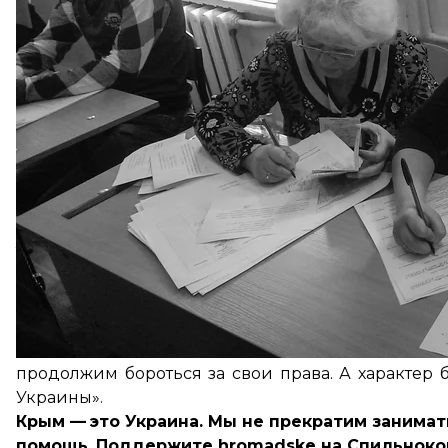
— Эстония? Тоже пример не очень. Что там хорош
бегут.
— В Сербии? Но ведь Сербия не в Евросоюзе.
— Не ЕС, но они же подписали евроинтеграцию, и
Риге тоже не в восторге: повышают коммунальные,
Участница комиссии уверяет, что голосовать пр
орган крымских татар — принял решение о бойкот
Меджлиса крымскотатарского народа и на то врем
ста метрах от так называемого «участка» открыва
голосования. Чийгоз говорит уверенно и убедите
Тут, в Бахчисарайском районе и нескольких мес
формировании избирательных комиссий. Мы мног
нечего и говорить — явка низкая. Согласно д
проживающих здесь крымских татар пришли ед
чувство в сердце каждого. И у тех, кто пережил
продолжим бороться за свои права. А характер 
Украины».
Крым —
это Украина. Мы не прекратим занима
помощь.
Поддержите hromadske на Спильнок