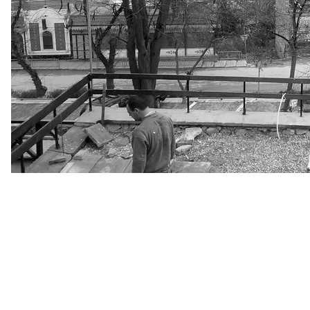
который объявлен там персоной нон-грата, котор
начинали разбираться в амбассадорах «русского 
«Полдень, уже 461 человек проголосовали. Все 
первый раз. Обычно думают, что молодежь апол
отчитывается женщина, член так называемой из
ветхое одноэтажное здание обычно закрыто. Его п
Участница комиссии не столько жалуется, скол
поэтому списки несовершенны. Именно поэтому 
Наблюдаем за процедурой.
— Вот пришло заявление от Ионовой Надежды Вл
— Теперь вот проходите, берите бюллетень. Голос