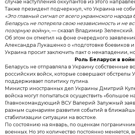
случае наступления оккупантов из этого направлен
Также президент подчеркнул, что Украина не соби
«Это главный сигнал от всего украинского народа 
Беларусь не потеряла свою независимость и не вст
позорную войну»
, — сказал Владимир Зеленский.
Об этом он отметил на фоне очередного
заявлени
Александра Лукашенко о «подготовке боевиков и 
Украина просит заключить пакт о ненападении, н
Роль Беларуси в вой
Беларусь не отправляла в Украину собственные в
российских войск, которые совершают обстрелы 
поддерживает политику путина.
Министр иностранных дел Украины Дмитрий Кул
войска могут попытаться осуществить «большое на
Главнокомандующий ВСУ Валерий Залужный
зая
разным сценариям развития событий в ближайши
стабилизации ситуации на востоке.
По состоянию на январь, по оценкам пограничнико
военных. Но это количество постоянно меняется, 