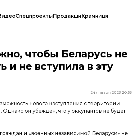
Видео
Спецпроекты
Продакшн
Крамниця
ость и не вступила в эту позорную войну»
жно, чтобы Беларусь не
 и не вступила в эту
24 января 2023 20:55
зможность нового наступления с территории
 Однако он убежден, что у оккупантов не будет
 граждан и «военных независимой Беларуси» не