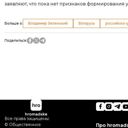
заявляют, что пока нет признаков формирования
Больше о
:
Владимир Зеленский
Білорусь
российско-
Поделиться
:
Все права защищены:
©
Общественное
Про hromad