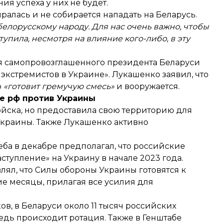
ия успеха у них не будет.
ралась и не собирается нападать на Беларусь.
белорусскому народу. Для нас очень важно, чтобы
упила, несмотря на влияние кого-либо, в эту
я
самопровозглашенного президента Беларуси
экстремистов в Украине». Лукашенко заявил, что
о
«готовит гремучую смесь»
и вооружается.
не рф против Украины
ойска, но предоставила свою территорию для
Украины. Также Лукашенко активно
еба в декабре
предполагал
, что российские
ступление» на Украину в начале 2023 года.
влял
, что Силы обороны Украины готовятся к
е месяцы, прилагая все усилия для
в, в Беларуси около 11 тысяч российских
ведь происходит ротация. Также в Генштабе