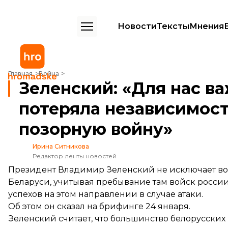
Новости
Тексты
Мнения
Зеленский: «Для нас важно, чтобы Беларусь не потеряла независим
Главная
Война
Зеленский: «Для нас ва
потеряла независимость
позорную войну»
Ирина Ситникова
Редактор ленты новостей
Президент Владимир Зеленский не исключает во
Беларуси, учитывая пребывание там войск россии.
успехов на этом направлении в случае атаки.
Об этом он
сказал
на брифинге 24 января.
Зеленский считает, что большинство белорусских