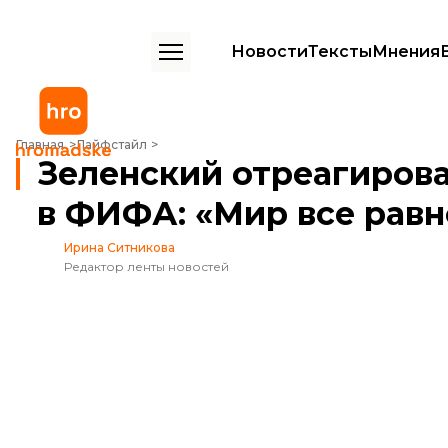
Новости
Тексты
Мнения
Зеленский отреагировал на блокировку своего обращения в ФИФА
Главная
Лайфстайл
Зеленский отреагирова
в ФИФА: «Мир все рав
Ирина Ситникова
Редактор ленты новостей