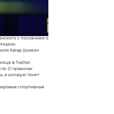
ра по футболу и
нского с посланием о
отказом
.
о хотя Катар (хозяин
ице в Twitter.
ств. О правилах
, в которую тянет
мировые спортивные