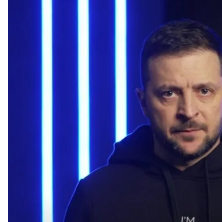
Президент Владимир Зеленский записал обра
Президент Владимир Зеленский подтвердил, что
матчем чемпионата мира по футболу в Катаре. Од
спортсменов.
Об этом он сказал в вечернем видеообращении.
«Хотя ФИФА заблокировала это обращение [...], 
видео... Ярмоленко и вся сборная Украины, Шевчен
прекрасные игроки. Я благодарю всех!»
— сказал З
Он добавил, что это обращение также поддержал