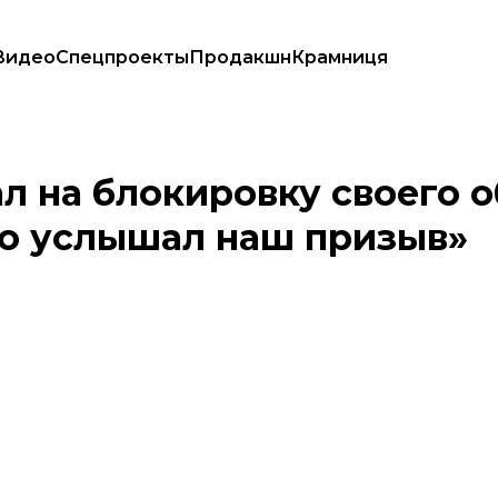
Видео
Спецпроекты
Продакшн
Крамниця
: «Мир все равно услышал наш призыв»
л на блокировку своего 
но услышал наш призыв»