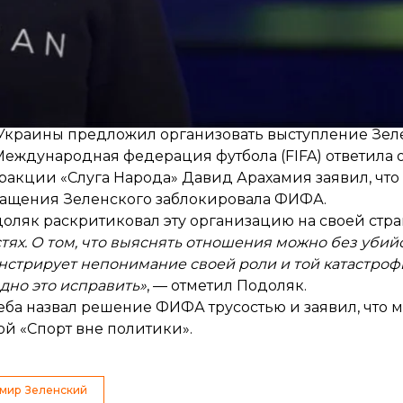
Что предшествовало?
вому сообществу по случаю финала чемпионата ми
 мира»
, который должен состояться зимой.
Украины предложил организовать выступление Зеле
Международная федерация футбола (FIFA) ответила 
фракции «Слуга Народа» Давид Арахамия
заявил
, чт
ращения Зеленского заблокировала ФИФА.
доляк
раскритиковал
эту организацию на своей стран
тях. О том, что выяснять отношения можно без убий
стрирует непонимание своей роли и той катастрофы
здно это исправить»
, — отметил Подоляк.
еба
назвал
решение ФИФА трусостью и заявил, что 
й «Спорт вне политики».
мир Зеленский