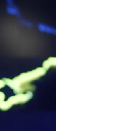
по футболу
 перед финальным
и украинских
 распространили
огие другие
 тысячи мировых СМИ.