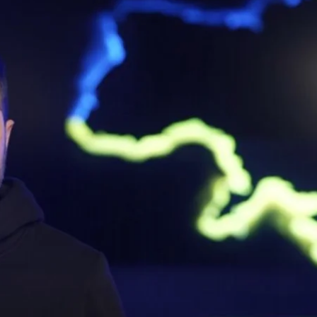
щение к мировому сообществу по случаю финала чемпионата мира 
Скриншот
 ФИФА заблокировала его обращение на стадионе
нако оно все равно распространилось — через СМИ 
мир все равно услышал наш призыв. Наши футболисты
ко, Шовковский, Модрич, Срна, Гвардиола, Рац и мн
еленский.
и государства-партнеры Украины и распространили