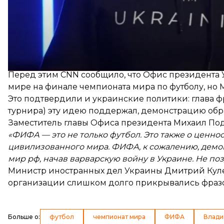
Президент Владимир Зеленский обратился к миро
объявил о созыве глобального саммита «формулы
Перед этим CNN сообщило, что Офис президента 
мире на финале чемпионата мира по футболу, но
Это подтвердили и украинские политики: глава 
турнира) эту идею поддержал, демонстрацию об
Заместитель главы Офиса президента Михаил По
«ФИФА — это не только футбол. Это также о ценнос
цивилизованного мира. ФИФА, к сожалению, демон
мир рф, начав варварскую войну в Украине. Не по
Министр иностранных дел Украины Дмитрий Кул
организации слишком долго прикрывались фразо
Больше о
:
футбол
чемпионат мира
ФИФА
Влади