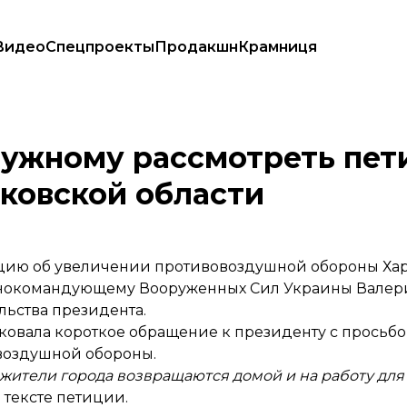
Видео
Спецпроекты
Продакшн
Крамниця
ии ПВО в Харьковской области
лужному рассмотреть пет
ковской области
цию об увеличении противовоздушной обороны Хар
лавнокомандующему Вооруженных Сил Украины Валер
льства президента.
ковала короткое обращение к президенту с просьб
воздушной обороны.
 жители города возвращаются домой и на работу для
в тексте петиции.