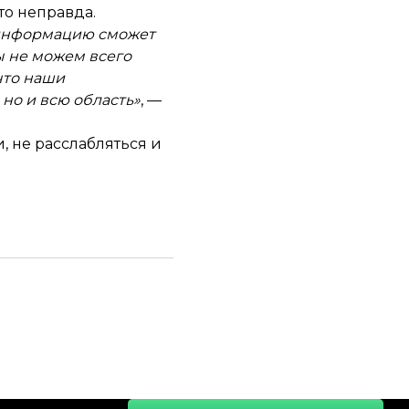
это неправда.
у информацию сможет
мы не можем всего
что наши
 но и всю область»
, —
, не расслабляться и