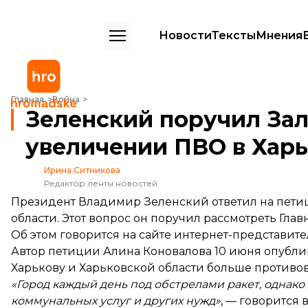
Новости
Тексты
Мнения
Зеленский поручил Залужному рассмотреть петицию об увеличен
Главная
Война
Зеленский поручил За
увеличении ПВО в Харь
Ирина Ситникова
Редактор ленты новостей
Президент Владимир Зеленский ответил на пети
области. Этот вопрос он поручил рассмотреть Г
Об этом
говорится
на сайте интернет-представите
Автор петиции Алина Коновалова 10 июня опубли
Харькову и Харьковской области больше противо
«Город каждый день под обстрелами ракет, однако
коммунальных услуг и других нужд»
, — говорится 