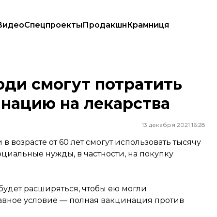
Видео
Спецпроекты
Продакшн
Крамниця
цинацию на лекарства
юди смогут потратить
инацию на лекарства
13 декабря 2021 16:28
 возрасте от 60 лет смогут использовать тысячу
циальные нужды, в частности, на покупку
будет расширяться, чтобы ею могли
лавное условие — полная вакцинация против