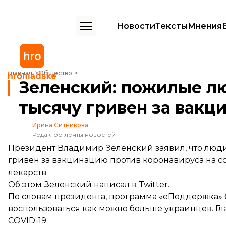
Новости
Тексты
Мнения
Зеленский: пожилые люди смогут потратить тысячу гривен за вак
Главная
Общество
Зеленский: пожилые л
тысячу гривен за вакц
Ирина Ситникова
Редактор ленты новостей
Президент Владимир Зеленский заявил, что люди в
гривен за вакцинацию против коронавируса на со
лекарств.
Об этом Зеленский
написал
в Twitter.
По словам президента, программа «еПоддержка» 
воспользоваться как можно больше украинцев. Г
COVID-19.