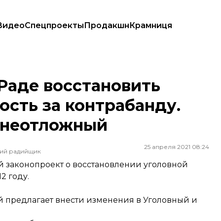
Видео
Спецпроекты
Продакшн
Крамниця
ть за контрабанду. Законопроект внес как неотложный
Раде восстановить
ость за контрабанду.
к неотложный
25 апреля 2021 08:24
ший радийщик
й законопроект о восстановлении уголовной
2 году.
й предлагает внести изменения в Уголовный и