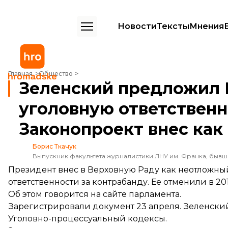
Новости
Тексты
Мнения
Зеленский предложил Раде восстановить уголовную ответственнос
Главная
Общество
Зеленский предложил 
уголовную ответственн
Законопроект внес ка
Борис Ткачук
Выпускник факультета журналистики ЛНУ им. Франка, быв
Президент внес в Верховную Раду как неотложны
ответственности за контрабанду. Ее отменили в 201
Об этом
говорится
на сайте парламента.
Зарегистрировали документ 23 апреля. Зеленски
Уголовно-процессуальный кодексы.