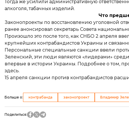
Тогда же усилили административную ответственно
алкоголя, табачных изделий.
Что предш
Законопроекты по восстановлению уголовной отве
ранее анонсировал секретарь Совета национальн
Произошло это после того, как СНБО 2 апреля вв
крупнейших контрабандистов Украины и связанн
Персональные специальные санкции ввели против
Зеленский, эти люди являются «лидерами» среди 
впервые в истории Украины. Подробнее о том, п
здесь
.
15 апреля санкции против контрабандистов
расш
Больше о
:
контрабанда
законопроект
Владимир Зеле
Поделиться
: