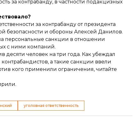
сть за контрабанду, в частности подакцизных
ествовало?
тственности за контрабанду от президента
ой безопасности и обороны Алексей Данилов.
ела персональные санкции в отношении
ых с ними компаний.
 десяти человек на три года. Как убеждал
контрабандистов, а такие санкции ввели
ротив кого применили ограничения,
читайте
ирили
.
нский
уголовная ответственность