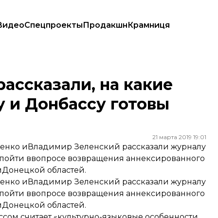
Видео
Спецпроекты
Продакшн
Крамниця
 и Донбассу готовы пойти
рассказали, на какие
 и Донбассу готовы
21 марта 2019 19:01
ценко иВладимир Зеленский рассказали журналу
 пойти ввопросе возвращения аннексированного
иДонецкой областей.
ценко иВладимир Зеленский рассказали журналу
 пойти ввопросе возвращения аннексированного
иДонецкой областей.
ссом считает «культурно-языковые особенности