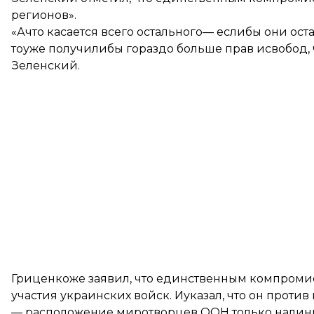
регионов».
«Ачто касается всего остального— еслибы они ос
тоуже получилибы гораздо больше прав исвобод, 
Зеленский.
Гриценкоже заявил, что единственным компроми
участия украинских войск. Иуказал, что он проти
— расположение миротворцев ООН только налин