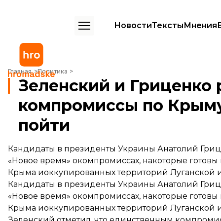
Новости
Тексты
Мнения
Зеленский и Гриценко рассказали, на какие компромиссы по Крыму
Главная
Политика
Зеленский и Гриценко 
компромиссы по Крыму
пойти
Кандидаты в президенты Украины Анатолий Гри
«Новое время» окомпромиссах, накоторые готовы
Крыма иоккупированных территорий Луганской 
Кандидаты в президенты Украины Анатолий Гри
«Новое время» окомпромиссах, накоторые готовы
Крыма иоккупированных территорий Луганской 
Зеленский
отметил
, что единственным компроми