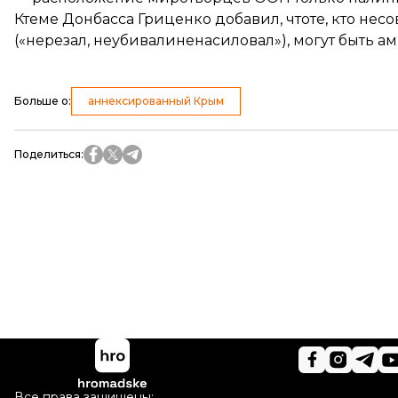
Ктеме Донбасса Гриценко добавил, чтоте, кто не
(«нерезал, неубивалиненасиловал»), могут быть 
Больше о
:
аннексированный Крым
Поделиться
:
Все права защищены: