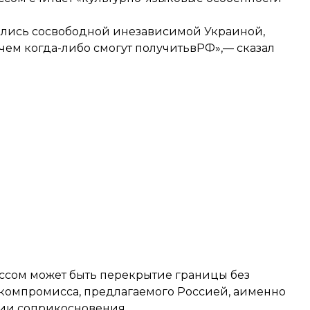
тались сосвободной инезависимой Украиной,
чем когда-либо смогут получитьвРФ»,— сказал
ссом может быть перекрытие границы без
в компромисса, предлагаемого Россией, аименно
ии соприкосновения.