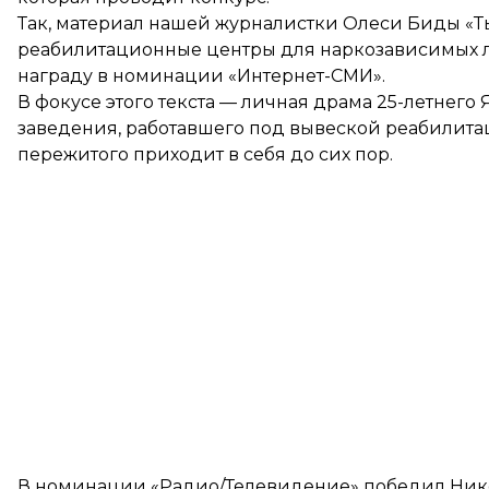
Так, материал нашей журналистки Олеси Биды
«Т
реабилитационные центры для наркозависимых л
награду в номинации «Интернет-СМИ».
В фокусе этого текста — личная драма 25-летнего
заведения, работавшего под вывеской реабилитац
пережитого приходит в себя до сих пор.
В номинации «Радио/Телевидение» победил
Ник