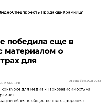
Видео
Спецпроекты
Продакшн
Крамниця
материалом о реабилитационных центрах для наркозависимых
e победила еще в
с материалом о
трах для
01 декабря 2021 20:53
ший радийщик
м конкурсе для медиа «Наркозависимость vs
раине».
зации «Альянс общественного здоровья»,