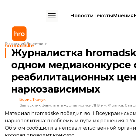
Новости
Тексты
Мнения
Журналистка hromadske победила еще в одном медиаконкурсе с 
Главная
Общество
Журналистка hromadsk
одном медиаконкурсе 
реабилитационных цен
наркозависимых
Борис Ткачук
Выпускник факультета журналистики ЛНУ им. Франка, быв
Материал hromadske победил во II Всеукраинско
наркополитика: проблемы и пути их решения в Ук
Об этом
сообщили
в неправительственной органи
которая проводит конкурс.