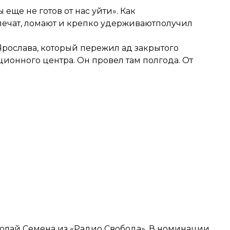
ы еще не готов от нас уйти». Как
ечат, ломают и крепко удерживают
получил
 Ярослава, который пережил ад закрытого
ионного центра. Он провел там полгода. От
олай Семена
из «Радио Свобода». В номинации