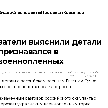
Видео
Спецпроекты
Продакшн
Крамниця
рый признавался в убийствах украинских военнопленных
атели выяснили детали
 признавался в
 военнопленных
Редактор ленты новостей hromadske. Считаю, что уважение к каждому, критическое мышление и признание ошибок спасут мир. Особенно люблю новости о науке и космос
28 апреля 2023 13:06
 детали о российском военном Евгении Сучко,
ких военнопленных после допросов.
хваченный разговор российского оккупанта с
еререзает украинским военнопленным горло.