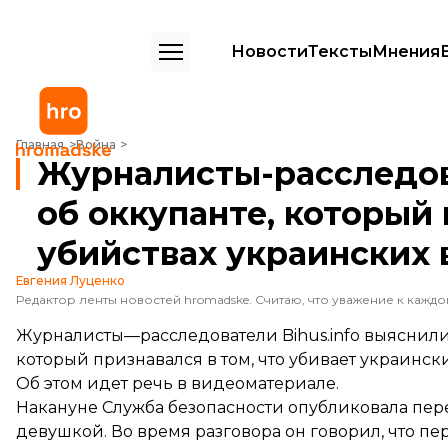
Новости
Тексты
Мнения
Журналисты-расследователи выяснили детали об оккупанте, кото
Главная
Война
Журналисты-расследов
об оккупанте, который
убийствах украинских
Евгения Луценко
Журналисты—расследователи Bihus.info выяснили
который признавался в том, что убивает украинс
Об этом идет речь в видеоматериале.
Накануне Служба безопасности
опубликовала
пере
девушкой. Во время разговора он говорил, что п