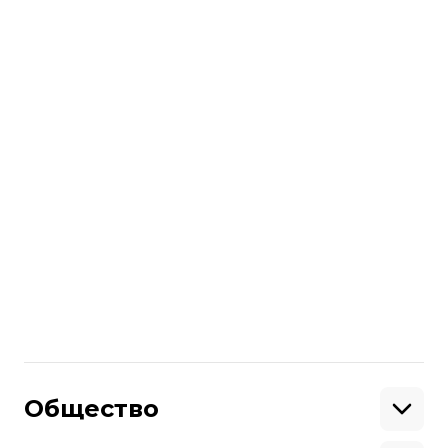
Протестующие требуют от городского
совета провести повторные
общественные слушания «по поводу»
стоимости проезда в маршрутках.
Напомним, что в электротранспорте
Львова
вводят возможность
оплаты
проезда через SMS-сообщения и
Bluetooth.
Поделиться
:
Общество
Образование