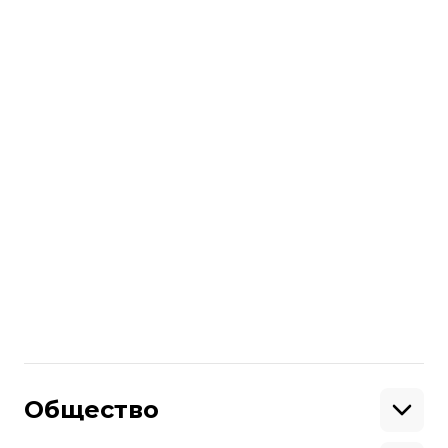
другие после получения медицинской
помощи продолжают лечение
амбулаторно.
читайте также:
В Киеве уже более сотни человек
пострадали в результате российского
обстрела (ОБНОВЛЕНО)
Больше о
:
обстрелы
Одеса
российско-украинская война
Поделиться
:
Общество
Образование