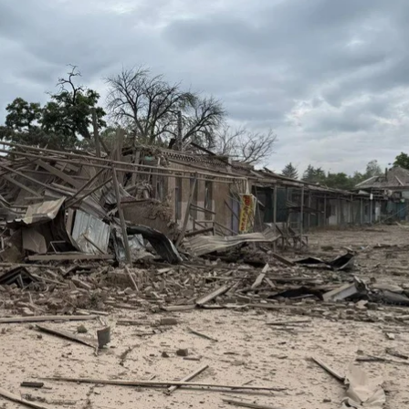
я российских ударов по Донецкой области
Вадим Филашкин / Facebook
ов Донецкой области, в результате чего погибли дв
нной администрации Вадим Филашкин.
 мужчин и ранили женщину. Еще двое мужчин получ
ружковке ранены три человека и повреждены четыре 