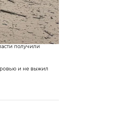
но!»
— подчеркнул
нии фронта
бласти получили
кровью и не выжил