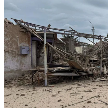
Последстви
Войска рф 2 июля атаковали ряд населенных пункт
шестеро получили ранения.
Об этом
сообщил
глава Донецкой областной вое
В частности, в Покровске россияне убили двоих
между Покровском и Родинским.
Кроме того, в результате ударов «шахедами» в Д