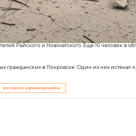
гражданским. Оставаться в Донецкой области — опас
Ситуация в регионе
стреляли населенные пункты Донецкой области. Из ли
телей Райского и Новохатского. Еще 10 человек в о
ных гражданских в Покровске. Один из них истекал 
российско-украинская война