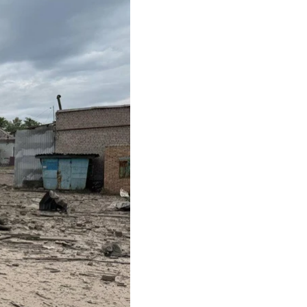
а человека, еще
или ранения на дороге
дома.