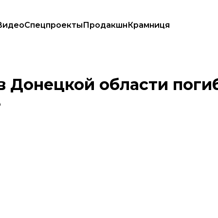
Видео
Спецпроекты
Продакшн
Крамниця
ть раненые
 в Донецкой области поги
е