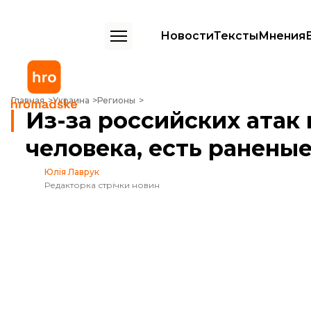
Новости
Тексты
Мнения
Из-за российских атак в Донецкой области погибли 2 человека, ес
Главная
Украина
Регионы
Из-за российских атак
человека, есть ранены
Юлія Лаврук
Редакторка стрічки новин