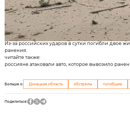
«россияне постоянно и целенаправленно бьют по 
Филашкин.
В ОВА
сообщали
, что 1 июля россияне 41 раз об
эвакуировали 249 человек, в том числе 14 детей.
Из-за российских ударов в сутки погибли двое жи
ранения.
читайте также:
россияне атаковали авто, которое вывозило ране
Больше о
:
Донецкая область
обстрелы
погибшие
Поделиться
: