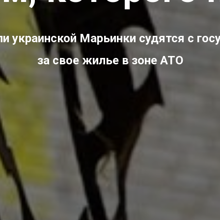
и украинской Марьинки судятся с го
за свое жилье в зоне АТО