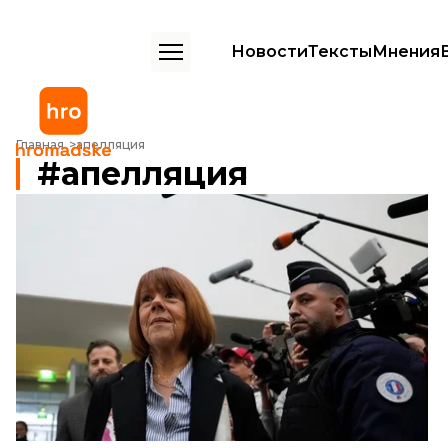
Новости
Тексты
Мнения
Главная
апелляция
апелляция