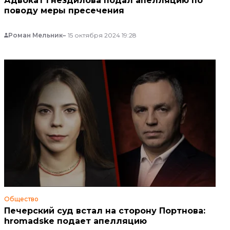
Адвокат Гнездилова подал апелляцию по
поводу меры пресечения
Роман Мельник
15 октября 2024 19:28
Общество
Печерский суд встал на сторону Портнова:
hromadske подает апелляцию