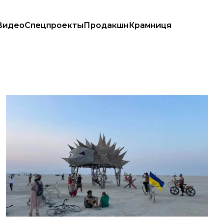
Видео
Спецпроекты
Продакшн
Крамниця