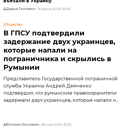
въехали в Украину
Дарья Головко
16 июня 2024 15:40
Общество
В ГПСУ подтвердили
задержание двух украинцев,
которые напали на
пограничника и скрылись в
Румынии
Представитель Государственной пограничной
службы Украины Андрей Демченко
подтвердил, что румынские правоохранители
задержали двух украинцев, которые напали на
пограничника в Закарпатской области, а затем
незаконно пересекли границу с Румынией.
Юстина Лисовая
28 мая 2024 15:22