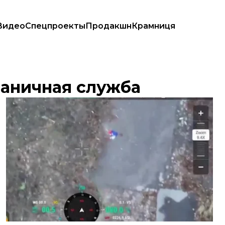
Видео
Спецпроекты
Продакшн
Крамниця
раничная служба