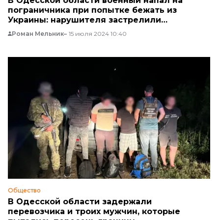
В Одесской области военный напал на
пограничника при попытке бежать из
Украины: нарушителя застрелили
(ДОПОЛНЕНО)
Роман Мельник
15 июля 2024 10:40
Общество
В Одесской области задержали
перевозчика и троих мужчин, которые