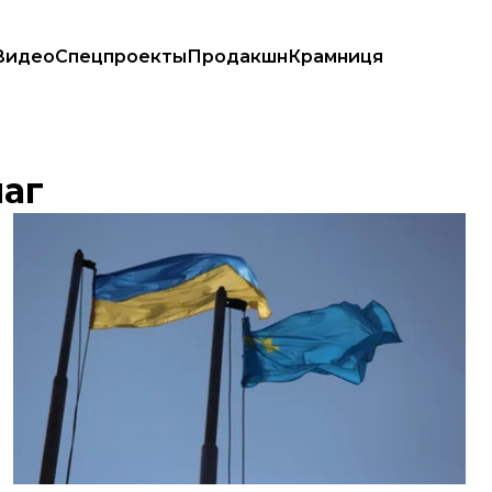
Видео
Спецпроекты
Продакшн
Крамниця
аг