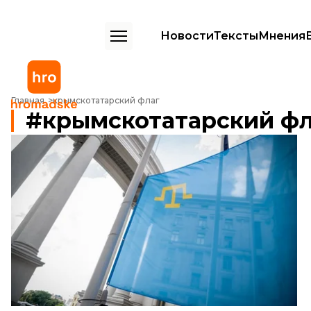
Новости
Тексты
Мнения
Главная
крымскотатарский флаг
крымскотатарский фл