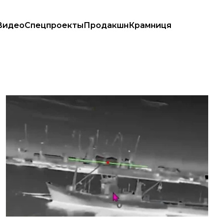
Видео
Спецпроекты
Продакшн
Крамниця