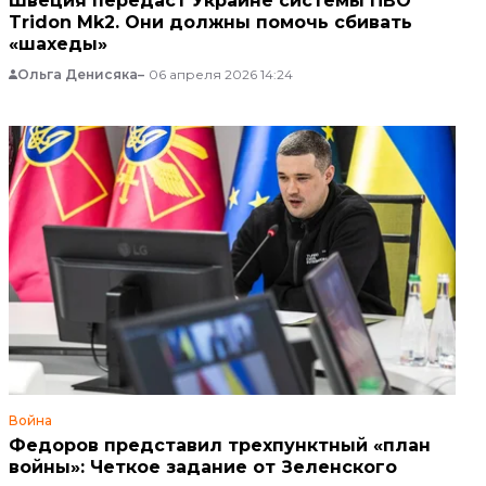
Швеция передаст Украине системы ПВО
Tridon Mk2. Они должны помочь сбивать
«шахеды»
Ольга Денисяка
06 апреля 2026 14:24
Война
Федоров представил трехпунктный «план
войны»: Четкое задание от Зеленского