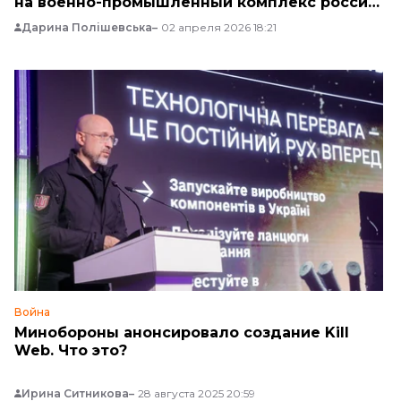
на военно-промышленный комплекс россии
за март
Дарина Полішевська
02 апреля 2026 18:21
Война
Минобороны анонсировало создание Kill
Web. Что это?
Ирина Ситникова
28 августа 2025 20:59