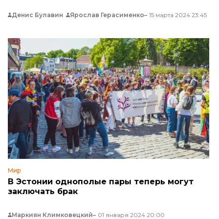
Денис Булавин
Ярослав Герасименко
15 марта 2024 23:45
Мир
В Эстонии однополые пары теперь могут
заключать брак
Маркиян Климковецкий
01 января 2024 20:00