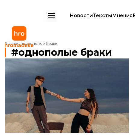
Новости
Тексты
Мнения
Главная
однополые браки
однополые браки