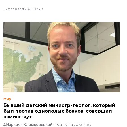
16 февраля 2024 15:40
Мир
Бывший датский министр-теолог, который
был против однополых браков, совершил
каминг-аут
Маркиян Климковецкий
18 августа 2023 14:53