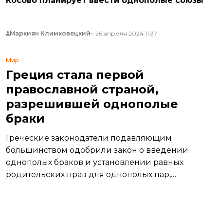
Косово планирует ввести однополые союзы
Маркиян Климковецкий
26 апреля 2024 11:37
Мир
Греция стала первой
православной страной,
разрешившей однополые
браки
Греческие законодатели подавляющим
большинством одобрили закон о введении
однополых браков и установлении равных
родительских прав для однополых пар,
несмотря на сопротивление православной
церкви.