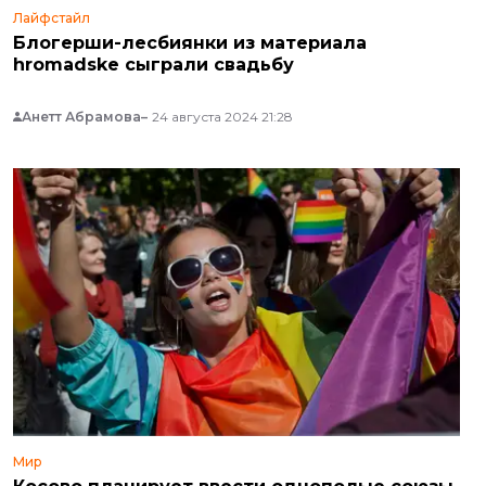
Лайфстайл
Блогерши-лесбиянки из материала
hromadske сыграли свадьбу
Анетт Абрамова
24 августа 2024 21:28
Мир