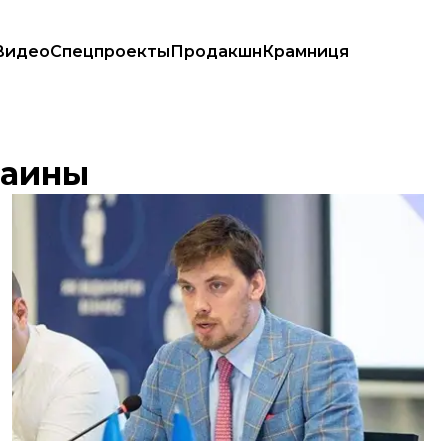
Видео
Спецпроекты
Продакшн
Крамниця
раины