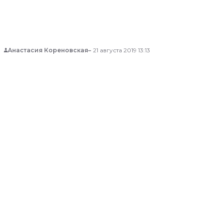
имя нового премьер—министра Украины.
Анастасия Кореновская
21 августа 2019 13:13