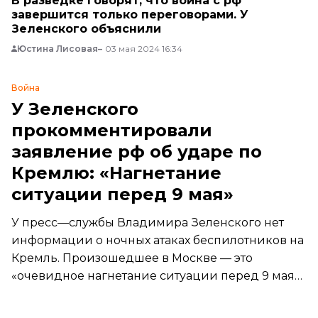
В разведке говорят, что война с рф
завершится только переговорами. У
Зеленского объяснили
Юстина Лисовая
03 мая 2024 16:34
Война
У Зеленского
прокомментировали
заявление рф об ударе по
Кремлю: «Нагнетание
ситуации перед 9 мая»
У пресс—службы Владимира Зеленского нет
информации о ночных атаках беспилотников на
Кремль. Произошедшее в Москве — это
«очевидное нагнетание ситуации перед 9 мая,
ожидаемый прием от наших противников».