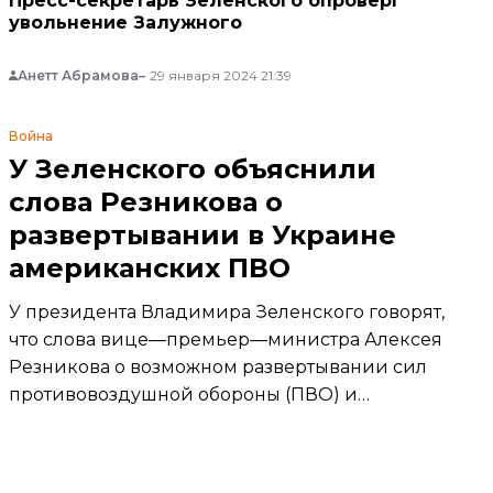
Пресс-секретарь Зеленского опроверг
увольнение Залужного
Анетт Абрамова
29 января 2024 21:39
Война
У Зеленского объяснили
слова Резникова о
развертывании в Украине
американских ПВО
У президента Владимира Зеленского говорят,
что слова вице—премьер—министра Алексея
Резникова о возможном развертывании сил
противовоздушной обороны (ПВО) и
размещение американских подразделений на
территории Украины не следует расценивать
как конкретные намере