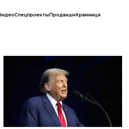
Видео
Спецпроекты
Продакшн
Крамниця