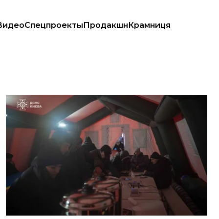
Видео
Спецпроекты
Продакшн
Крамниця