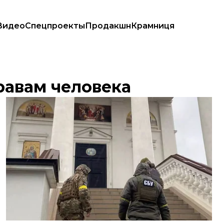
Видео
Спецпроекты
Продакшн
Крамниця
равам человека