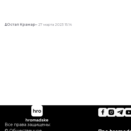
что обыски в Украинской православной церкви
московского патриархата могут быть
дискриминацией.
Остап Крамар
27 марта 2023 15:14
Все права защищены:
©
Общественное