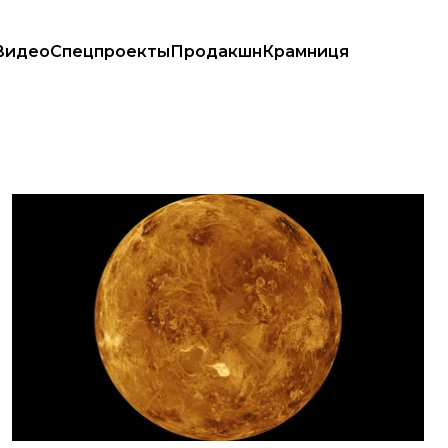
Видео
Спецпроекты
Продакшн
Крамниця