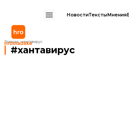
Новости
Тексты
Мнения
Главная
хантавирус
хантавирус