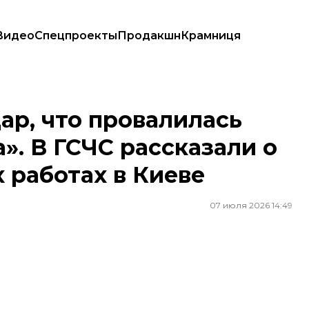
Видео
Спецпроекты
Продакшн
Крамниця
». В ГСЧС рассказали о поисково-спасательных работах в Киеве
ар, что провалилась
». В ГСЧС рассказали о
 работах в Киеве
07 июля 2026 14:49