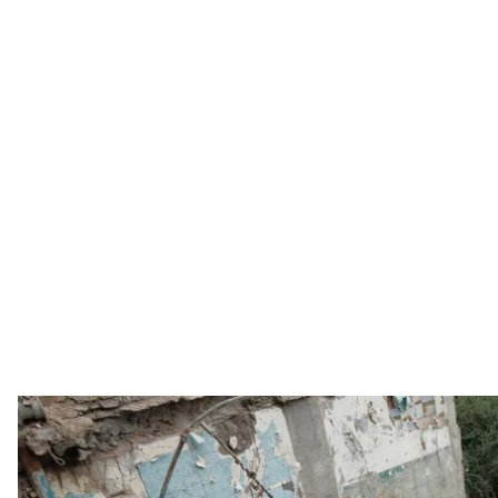
Восстановительные работы на одной и
ГСЧС У
Спасатели завершили поисково-спасательные раб
Подольском районах Киева, сейчас известно о 19 