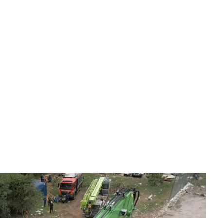
з локации в Киеве, 7 июля 2026 года
краины
оты на месте попаданий в Дарницком и
погибших и более 60 раненых. В ГСЧС рассказали,