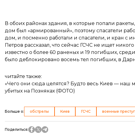
В обоих районах здания, в которые попали ракет
дом был «армированный», поэтому спасатели рабо
дом, и посменно работали и спасатели, и кран с 
Петров рассказал, что сейчас ГСЧС не ищет никого
известно о более 60 раненых и 19 погибших, сре
было деблокировано восемь тел погибших, в Дарн
читайте также:
«Чего они сюда целятся? Будто весь Киев — наш 
убитых на Позняках (ФОТО)
Больше о
:
обстрелы
Киев
ГСЧС
военные престу
Поделиться
: