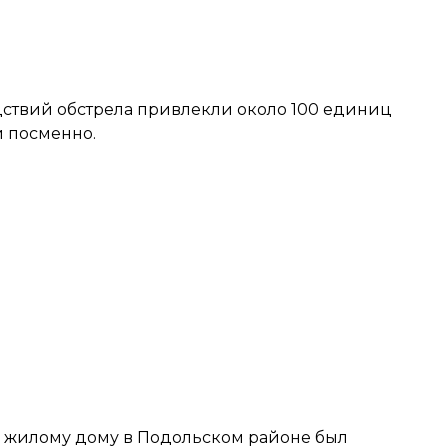
едствий обстрела привлекли около 100 единиц
и посменно.
о жилому дому в Подольском районе был