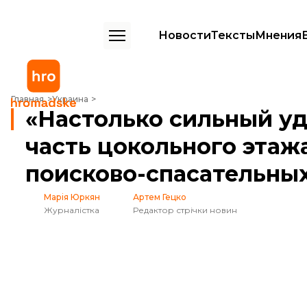
Новости
Тексты
Мнения
«Настолько сильный удар, что провалилась часть цокольного этажа
Главная
Украина
«Настолько сильный уд
часть цокольного этажа
поисково-спасательных
Марія Юркян
Артем Гецко
Журналістка
Редактор стрічки новин