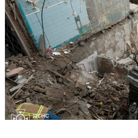
что в обоих районах работы проводились по-разно
Об этом пресс-секретарь ГСЧС Павел Петров рас
hromadske.