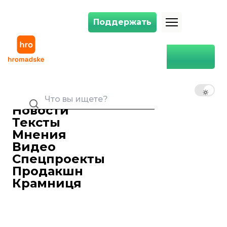
Поддержать
Поддержать
«Несколько дней назад купила мужу домашние тапочки». Поэтесс
Главная
Война
Военные
«Несколько дней назад
купила мужу домашние
RU
UK
EN
тапочки». Поэтесса Стомина
подтвердила возвращение
Новости
мужа из плена
Тексты
Мнения
Ирина Ситникова
15 мая 2026 12:38
Редактор ленты новостей
Видео
Спецпроекты
Продакшн
Крамниця