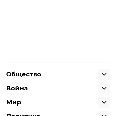
читайте также:
«Все бросаем — и бежим». Репортаж
из села Новые Ярыловичи возле
границы, которое первым встречает
автобусы с пленными
Больше о
:
обмен военнопленных
русский плен
Поделиться
:
Общество
Образование
Криминал
Война
Поддержать
Здоровье
Экология
Ветераны
Военные
Мир
Ситуация на фронте
Поддержи hromadske.
Крым
США
Мы работаем для тебя и благодаря тебе.
Донбасс
Латинская Америка