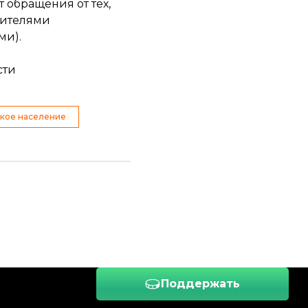
 обращения от тех,
вителями
ми).
сти
кое население
Поддержать