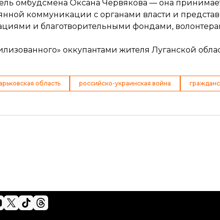
тель омбудсмена Оксана Червякова — она принимает
стоянной коммуникации с органами власти и предста
ациями и благотворительными фондами, волонтера
билизованного» оккупантами жителя Луганской обла
арьковская область
российско-украинская война
гражданс