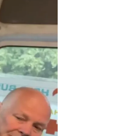
наступательных
обраться до
еннослужащих о том,
упантам медицинскую