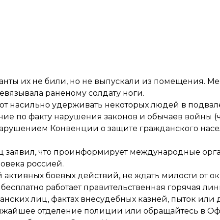
анты их не били, но не выпускали из помещения. М
ревязывала раненому солдату ноги.
ют насильно удерживать некоторых людей в подвал
 по факту нарушения законов и обычаев войны (ч. 1
нарушением Конвенции о защите гражданского насе
ец
заявил
, что проинформирует международные орг
овека россией.
активных боевых действий, не ждать милости от окк
и бесплатно работает правительственная горячая лин
данских лиц, фактах внесудебных казней, пыток или
лижайшее отделение полиции или обращайтесь в Оф