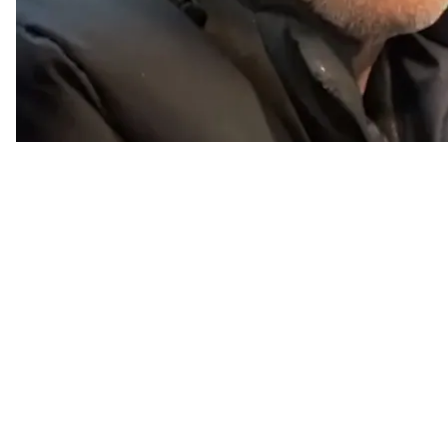
«Мы сбежали. Они немного отошли, а мы вырвались 
Забрали раненых, и мы бегом-бегом убегать. Там 
«Суспильному».