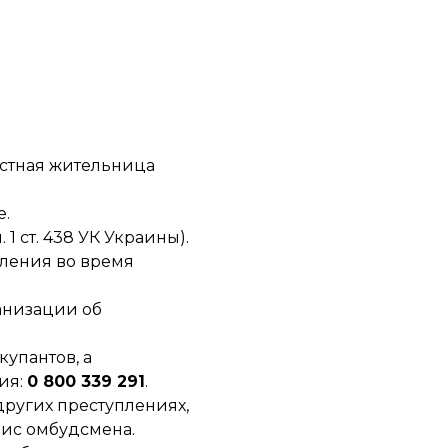
естная жительница
е.
 ст. 438 УК Украины).
ления во время
анизации об
упантов, а
ия:
0 800 339 291
.
 других преступлениях,
ис омбудсмена.