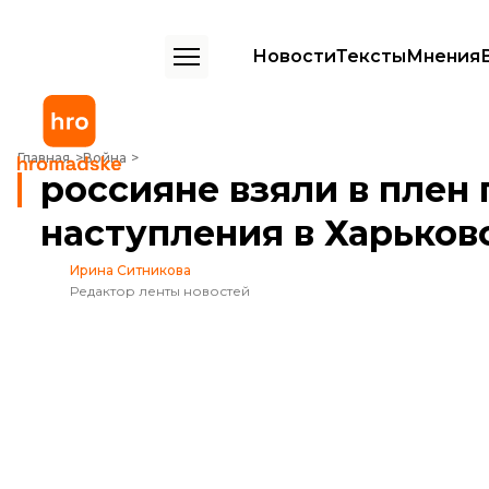
Новости
Тексты
Мнения
россияне взяли в плен гражданских украинцев во время наступлен
Главная
Война
россияне взяли в плен
наступления в Харьков
Ирина Ситникова
Редактор ленты новостей