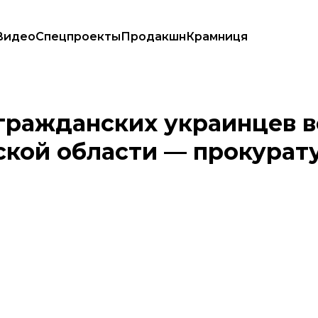
Видео
Спецпроекты
Продакшн
Крамниця
ия в Харьковской области — прокуратура
 гражданских украинцев 
ской области — прокурат