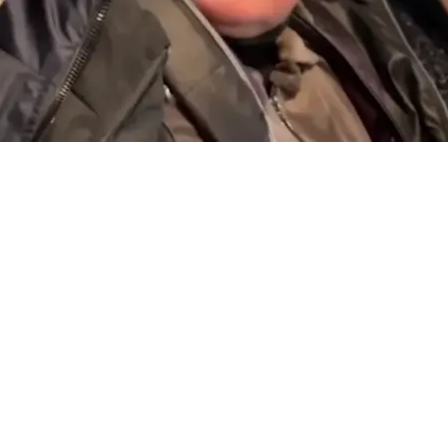
[…] Сегодня утром солдат заходит и говорит: “Идем т
еще люди остались»
, — рассказал местный житель в