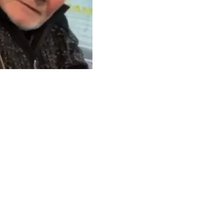
ак же, как пришли”.
 комментарии