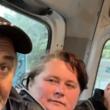
, которых россияне несколько дней удерживали в подвале
Скриншот / «Суспильное»
телей приграничной Волчанской громады во время 
тура.
 мая. Некоторым из них 13 мая удалось сбежать и д
и.
ия в подвале они слышали разговоры российских во
. Также людей принуждали оказывать раненым окк