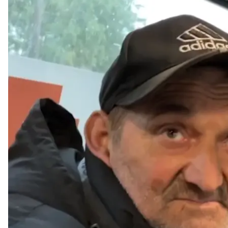
Жители Волчанской громады
Войска россии захватили в плен гражданских жи
действий в Харьковской области.
Об этом
сообщила
Харьковская областная прокура
Оккупанты поместили местных жителей в подвал 11
волонтеров. Сейчас люди находятся в безопасност
Потерпевшие рассказали, что во время пребыван
что мирное население должно быть расстреляно
помощь.