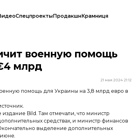
Видео
Спецпроекты
Продакшн
Крамниця
а €4 млрд
личит военную помощь
€4 млрд
21 мая 2024 21:12
оенную помощь для Украины на 3,8 млрд евро в
источник.
здание Bild. Там отмечали, что министр
дополнительных средствах, и министр финансов
 Окончательно выделение дополнительных
 июне.