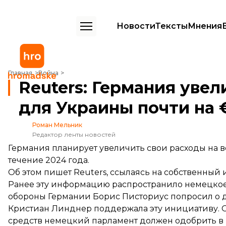
Новости
Тексты
Мнения
Reuters: Германия увеличит военную помощь для Украины почти н
Главная
Война
Reuters: Германия уве
для Украины почти на 
Роман Мельник
Редактор ленты новостей
Германия планирует увеличить свои расходы на в
течение 2024 года.
Об этом
пишет
Reuters, ссылаясь на собственный 
Ранее эту информацию распространило немецкое и
обороны Германии Борис Писториус попросил о 
Кристиан Линднер поддержала эту инициативу.
средств немецкий парламент должен одобрить в