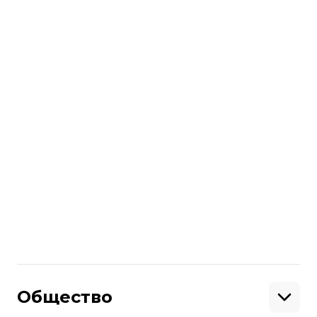
усмотрению от ряда партнеров, хотя не
от всех.
читайте также:
Прибытие F-16 в Украину не изменило
позиции США по поводу ударов вглубь
территории рф
Больше о
:
Российская авиация
российско-украинская война
аэродром
ATACMS
Поделиться
:
Общество