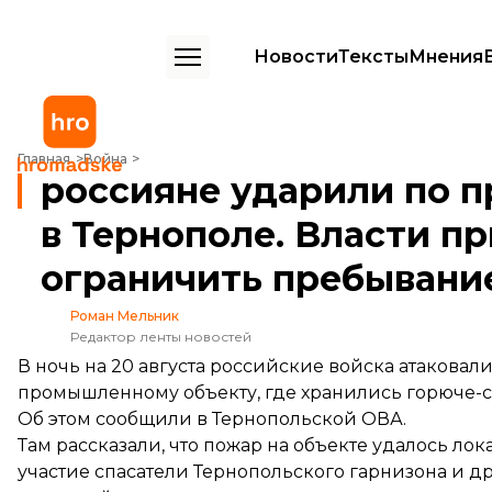
Новости
Тексты
Мнения
россияне ударили по промышленному объекту в Тернополе. Власт
Главная
Война
россияне ударили по 
в Тернополе. Власти п
ограничить пребывание
Роман Мельник
Редактор ленты новостей
В ночь на 20 августа российские войска атаковал
промышленному объекту, где хранились горюче-
Об этом
сообщили
в Тернопольской ОВА.
Там рассказали, что пожар на объекте удалось л
участие спасатели Тернопольского гарнизона и д