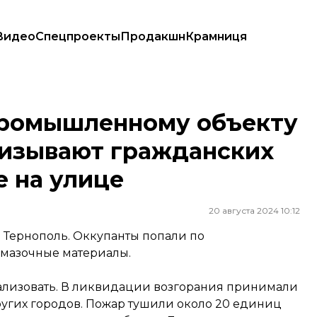
Видео
Спецпроекты
Продакшн
Крамниця
и призывают гражданских ограничить пребывание на улице
промышленному объекту
ризывают гражданских
 на улице
20 августа 2024 10:12
и Тернополь. Оккупанты попали по
смазочные материалы.
окализовать. В ликвидации возгорания принимали
ругих городов. Пожар тушили около 20 единиц