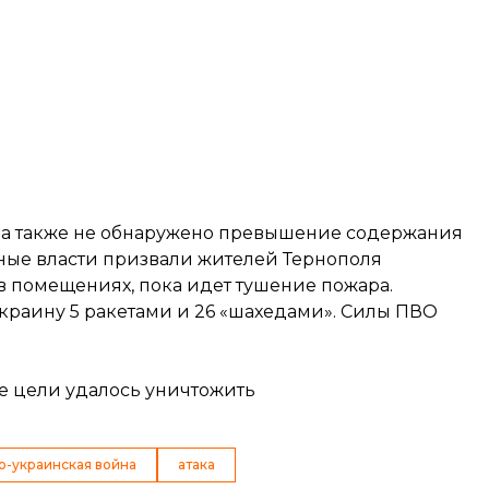
л, а также не обнаружено превышение содержания
тные власти призвали жителей Тернополя
в помещениях, пока идет тушение пожара.
Украину
5 ракетами и 26 «шахедами». Силы ПВО
е цели удалось уничтожить
о-украинская война
атака