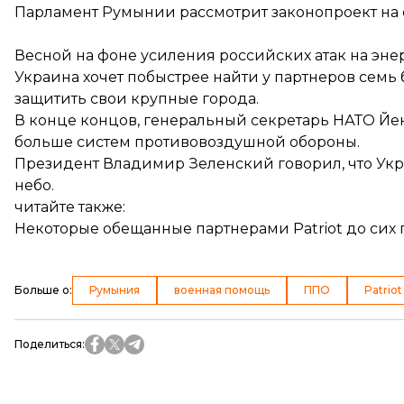
Парламент Румынии рассмотрит законопроект на о
Весной на фоне усиления российских атак на эне
Украина хочет побыстрее найти у партнеров семь ба
защитить свои крупные города.
В конце концов, генеральный секретарь НАТО Йен
больше систем противовоздушной обороны.
Президент Владимир Зеленский говорил, что
Укр
небо.
читайте также:
Некоторые обещанные партнерами Patriot до сих 
Больше о
:
Румыния
военная помощь
ППО
Patriot
Поделиться
: