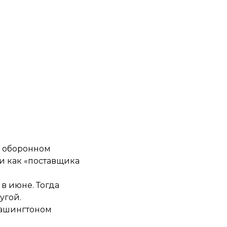
 В оборонном
и как «поставщика
 в июне
. Тогда
угой.
 Вашингтоном