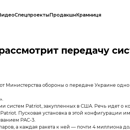
Видео
Спецпроекты
Продакшн
Крамниця
не
рассмотрит передачу си
от Министерства обороны о передаче Украине одн
».
 систем Patriot, закупленных в США. Речь идет о к
atriot. Пусковая установка в этой конфигурации и
званием PAC-3.
ларов, а каждая ракета к ней — почти 4 миллиона до