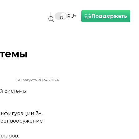
Поддержать
RU
стемы
30 августа 2024 20:24
ой системы
онфигурации 3+,
меет вооружение
лларов.