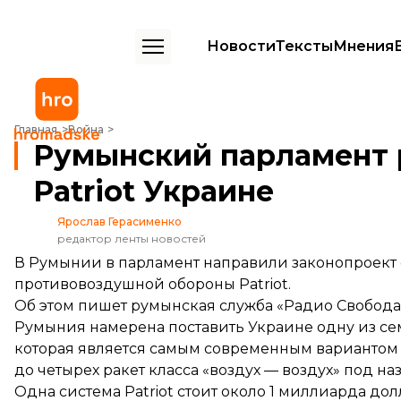
Новости
Тексты
Мнения
Румынский парламент рассмотрит передачу системы Patriot Украи
Главная
Война
Румынский парламент 
Patriot Украине
Ярослав Герасименко
редактор ленты новостей
В Румынии в парламент направили законопроект 
противовоздушной обороны Patriot.
Об этом
пишет
румынская служба «Радио Свобода
Румыния намерена поставить Украине одну из семи
которая является самым современным вариантом P
до четырех ракет класса «воздух — воздух» под на
Одна система Patriot стоит около 1 миллиарда дол