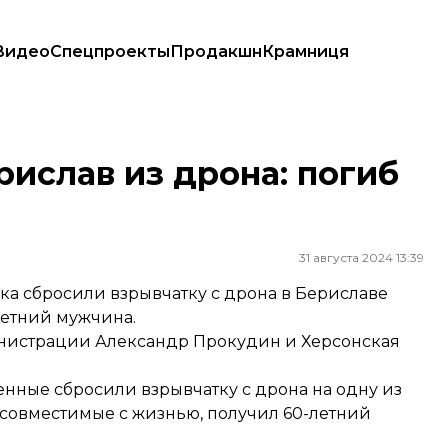
Видео
Спецпроекты
Продакшн
Крамниця
рислав из дрона: погиб
31 августа 2024 13:39
ка сбросили взрывчатку с дрона в Бериславе
-летний мужчина.
инистрации
Александр Прокудин
и
Херсонская
енные сбросили взрывчатку с дрона на одну из
есовместимые с жизнью, получил 60-летний