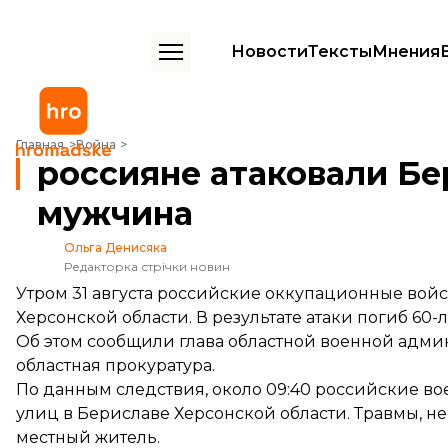
Новости
Тексты
Мнения
россияне атаковали Берислав из дрона: погиб мужчина
Главная
Война
россияне атаковали Бе
мужчина
Ольга Денисяка
Редакторка стрічки новин
Утром 31 августа российские оккупационные войс
Херсонской области. В результате атаки погиб 60
Об этом сообщили глава областной военной адм
областная прокуратура
.
По данным следствия, около 09:40 российские во
улиц в Бериславе Херсонской области. Травмы, н
местный житель.