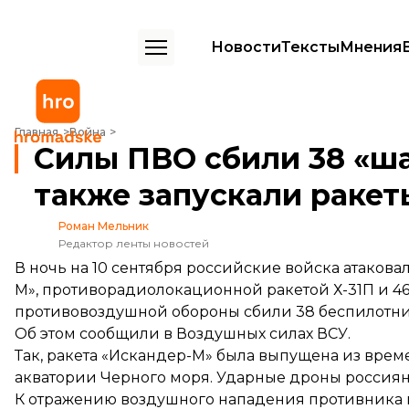
Новости
Тексты
Мнения
Силы ПВО сбили 38 «шахедов». Оккупанты также запускали ракеты
Главная
Война
Силы ПВО сбили 38 «ш
также запускали ракет
Роман Мельник
Редактор ленты новостей
В ночь на 10 сентября российские войска атаков
М», противорадиолокационной ракетой Х-31П и 46
противовоздушной обороны сбили 38 беспилотни
Об этом
сообщили
в Воздушных силах ВСУ.
Так, ракета «Искандер-М» была выпущена из врем
акватории Черного моря. Ударные дроны россияне
К отражению воздушного нападения противника 