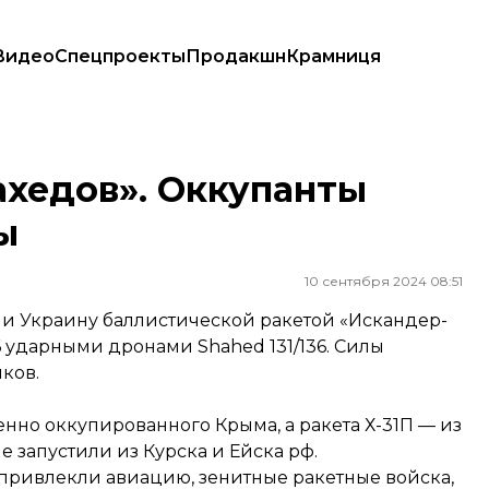
Видео
Спецпроекты
Продакшн
Крамниця
ахедов». Оккупанты
ы
10 сентября 2024 08:51
али Украину баллистической ракетой «Искандер-
 ударными дронами Shahed 131/136. Силы
ков.
енно оккупированного Крыма, а ракета Х-31П — из
 запустили из Курска и Ейска рф.
привлекли авиацию, зенитные ракетные войска,