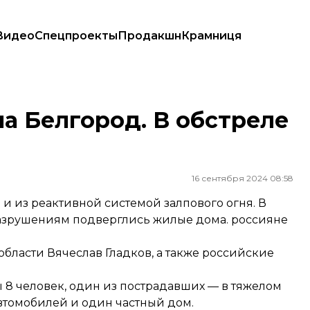
Видео
Спецпроекты
Продакшн
Крамниця
на Белгород. В обстреле
16 сентября 2024 08:58
 из реактивной системой залпового огня. В
 разрушениям подверглись жилые дома. россияне
 области
Вячеслав Гладков
, а также российские
ы 8 человек, один из пострадавших — в тяжелом
 автомобилей и один частный дом.