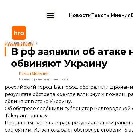
Новости
Тексты
Мнения
В рф заявили об атаке на Белгород. В обстреле обвиняют Украину
Главная
Война
В рф заявили об атаке 
обвиняют Украину
Роман Мельник
Редактор ленты новостей
российский город Белгород обстреляли дронами и
результате обстрела кое-где вспыхнули пожары,
обвиняют в атаке Украину.
Об обстреле сообщили губернатор Белгородской
Telegram-каналы.
По данным губернатора, в результате атаки ранен
состоянии. Из-за пожара от обстрелов сгорели 15