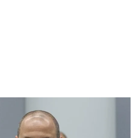
 Рустем Умеров
book
 мирные переговоры, которые касались
ны Украины Рустем Умеров.