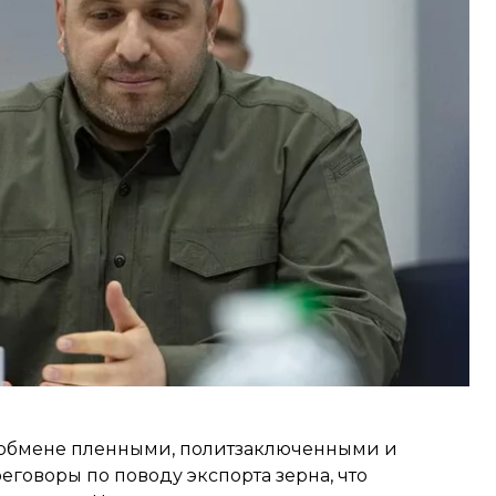
ого вторжения он вел кулуарные переговоры с
амбуле, но они провалились.
ов с рф стало открытие гуманитарного коридора
ных территорий, благодаря которому оттуда
б обмене пленными, политзаключенными и
еговоры по поводу экспорта зерна, что