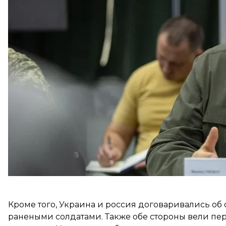
Издание напоминает, что в начале полномасштабн
российским олигархом Романом Абрамовичем в Ст
Сам Умеров рассказал, что результатом переговор
для украинских граждан с временно оккупирован
смогли выехать 400 тысяч человек.
Кроме того, Украина и россия договаривались о
ранеными солдатами. Также обе стороны вели пер