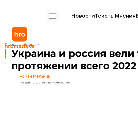
Новости
Тексты
Мнения
Украина и россия вели тайные переговоры на протяжении всего 2
Главная
Война
Украина и россия вели
протяжении всего 2022
Роман Мельник
Редактор ленты новостей