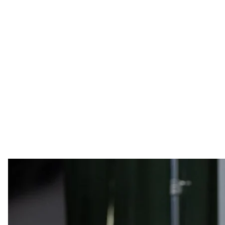
Министр обороны
Face
В 2022 году Украина и россия проводили тайные
преимущественно гуманитарной сферы.
Об этом Washington Post
рассказал
министр оборо