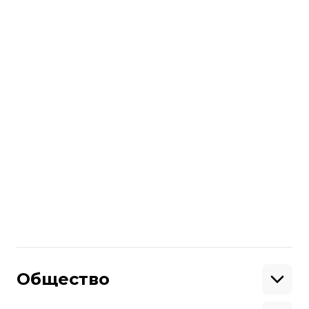
есть пострадавшие и погибшие.
читайте также:
Над Киевом ПВО сбила несколько
ракет. В нескольких районах
фиксировали падение обломков
Больше о
:
энергетика
обстрелы
поезда
укрзалізниця
российско-украинская война
Поделиться
:
Общество
Образование