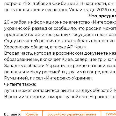
встрече YES, добавил Скибицкий. В частности, он
попытается «решить» вопрос Украины до 2026 года
Что предш
20 ноября информационное агентство «Интерфакс
украинской разведке
сообщило
, что россия мож
представителей иностранных государств план раз
Одну из частей россияне хотят забрать полностью
Херсонская области, а также АР Крым.
Вторая часть, которая в российском документе н
образованием», включает Киев, север, центр и юг
Западные области Украины в кремле назвали «сп
решаться между россией и другими сопредельн
Румынией, писал «Интерфакс-Украина».
читайте также:
путин может согласиться выйти из двух областей 
В россии отвергли заморозку войны в Украине, к
Больше о
:
Кремль
российско-украинская война
ГУР 