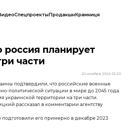
Видео
Спецпроекты
Продакшн
Крамниця
и части
о россия планирует
три части
22 ноября 2024 22:20
аины подтвердили, что российские военные
но-политической ситуации в мире до 2045 года.
ия украинской территории на три части.
бицкий
рассказал
в комментарии агентству
б подготовили его примерно в декабре 2023