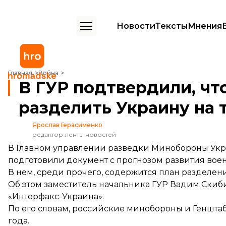
Новости
Тексты
Мнения
В ГУР подтвердили, что россия планирует разделить Украину на тр
Главная
Война
В ГУР подтвердили, чт
разделить Украину на 
Ярослав Герасименко
редактор ленты новостей
В Главном управлении разведки Минобороны Укр
подготовили документ с прогнозом развития воен
В нем, среди прочего, содержится план разделен
Об этом заместитель начальника ГУР Вадим Ски
«Интерфакс-Украина».
По его словам, российские минобороны и Геншта
года.