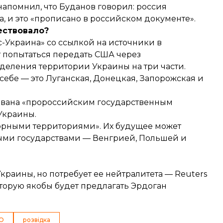
 напомнил, что Буданов говорил: россия
, и это «прописано в российском документе».
ествовало?
-Украина» со ссылкой на источники в
ет попытаться передать США через
деления территории Украины на три части.
 себе — это Луганская, Донецкая, Запорожская и
азвана «пророссийским государственным
 Украины.
орными территориями». Их будущее может
ыми государствами — Венгрией, Польшей и
Украины, но потребует ее нейтралитета — Reuters
оторую якобы будет предлагать Эрдоган
МО
розвідка