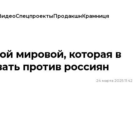
Видео
Спецпроекты
Продакшн
Крамниця
оевать против россиян
ой мировой, которая в
вать против россиян
24 марта 2025 11:42