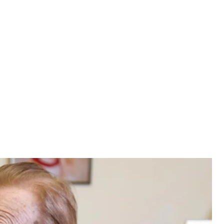
дохлебова
ая полиция
ировой войны и полковник Министерства
 В начале российского полномасштабного
против россиян.