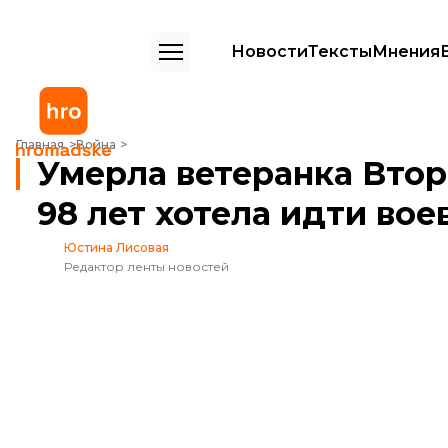
Новости
Тексты
Мнения
Умерла ветеранка Второй мировой, которая в 98 лет хотела идти в
Главная
Война
Умерла ветеранка Втор
98 лет хотела идти вое
Юстина Лисовая
Редактор ленты новостей