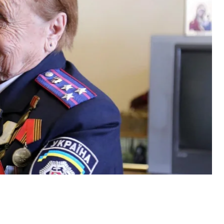
ренко
и
полиция
Винницкой области.
 войну, во время которой являлась
ивизиона. Чтобы попасть на фронт, она
да старше.
получила свою первую награду — медаль «За
из задач она передала расположение немецкого
а под обстрел. Ее нашли засыпанной землей в