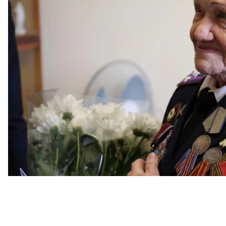
Об этом рассказала подруга семьи
Светлана Дмит
Ольга Твердохлебова прошла всю Вторую мировую
разведчицей в составе радиоразведывательного д
подделала свои документы, сделав себя на два го
В
интервью
«Укринформу» она рассказывала, что 
отвагу» посмертно. Тогда при выполнении одной 
завода, а возвращаясь из-за линии фронта, попал
воронке.