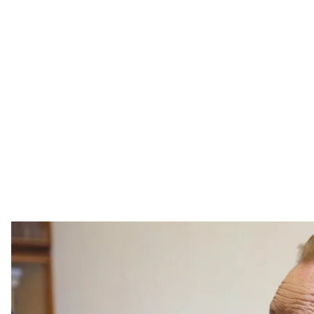
Ольга Твер
Национальн
На 102-м году жизни умерла ветеранка Второй м
внутренних дел в отставке Ольга Твердохлебова.
вторжения она хотела пойти снайпером на фронт 