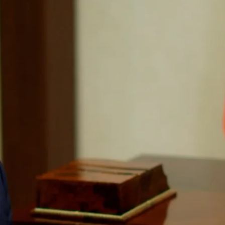
Глава рф владимир путин
Telegram / Кремль. Новости
ть для преследования преступления агрессии прот
главой рф.
пейских чиновников.
о премьер-министра Михаила Мишустина и российск
зическом присутствии обвиняемых в помещении. Так
путина.