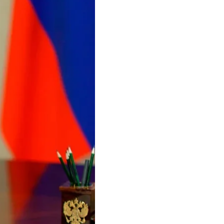
ив Украины, заочно не
ого министра
, как вариант,