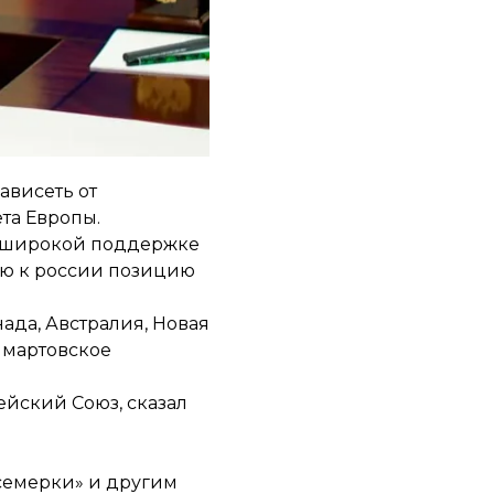
бунала в рамках
одготовила три
специального
ависеть от
та Европы.
я широкой поддержке
ую к россии позицию
ада, Австралия, Новая
л мартовское
ейский Союз, сказал
 семерки» и другим