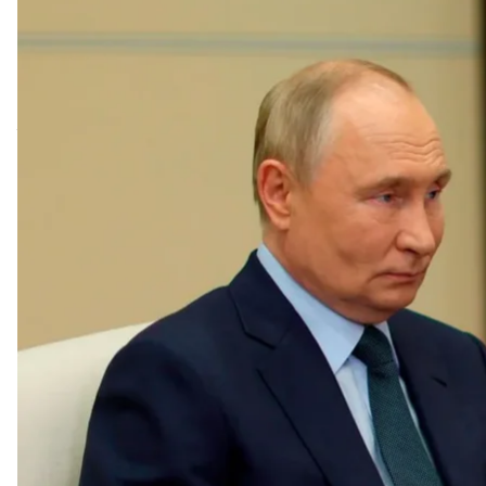
Специальный трибунал, который планируют созда
будет судить владимира путина, пока он остается 
Об этом
пишет
Euronews со ссылкой на двух евро
Такое же положение будет касаться российског
иностранных дел Сергея Лаврова.
Судебное преследование разрешат только при фи
заочный суд может быть проведен после отставки 