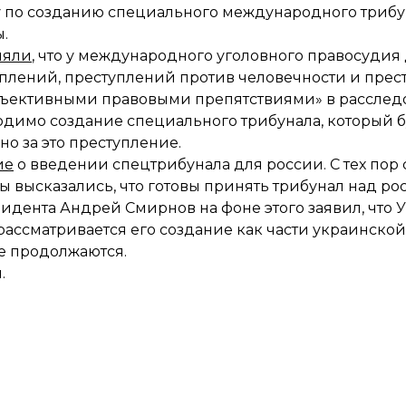
 по созданию специального международного трибу
.
няли
, что у международного уголовного правосудия
плений, преступлений против человечности и прес
бъективными правовыми препятствиями» в расслед
одимо создание специального трибунала, который б
о за это преступление.
ие
о введении спецтрибунала для россии. С тех пор
 высказались, что готовы принять трибунал над рос
зидента Андрей Смирнов на фоне этого заявил, что 
рассматривается его создание как части украинской
е продолжаются.
.