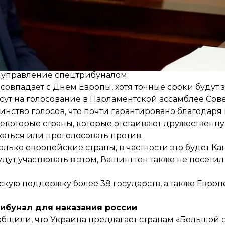
спечит правовую основу создания специального три
о время встречи
Core Group
в Страсбурге, которая п
глашение между Украиной и Советом Европы, устав 
 управление спецтрибуналом.
совпадает с Днем Европы, хотя точные сроки будут з
сут на голосование в Парламентской ассамблее Сове
нство голосов, что почти гарантировано благодар
некоторые страны, которые отстаивают дружественн
аться или проголосовать против.
лько европейские страны, в частности это будет Кан
дут участвовать в этом, Вашингтон также не посети
ую поддержку более 38 государств, а также Европ
ибунал для наказания россии
общили
, что Украина предлагает странам «Большой