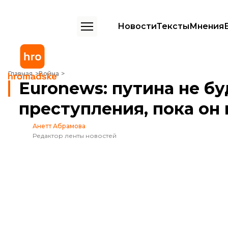
Новости
Тексты
Мнения
Euronews: путина не будут судить заочно за военные преступления
Главная
Война
Euronews: путина не бу
преступления, пока он
Анетт Абрамова
Редактор ленты новостей