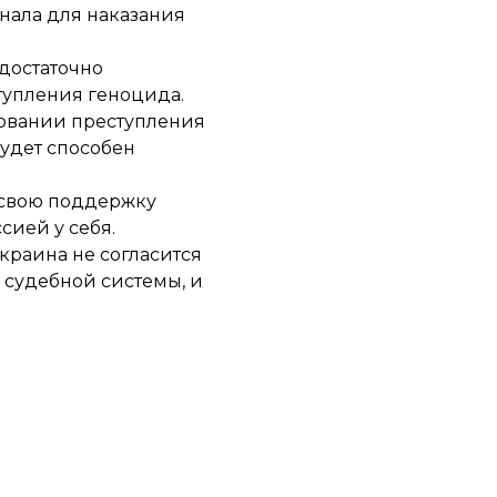
нала для наказания
 достаточно
тупления геноцида.
овании преступления
удет способен
 свою поддержку
сией у себя.
Украина не согласится
 судебной системы, и