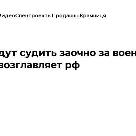
Видео
Спецпроекты
Продакшн
Крамниця
, пока он возглавляет рф
дут судить заочно за вое
 возглавляет рф