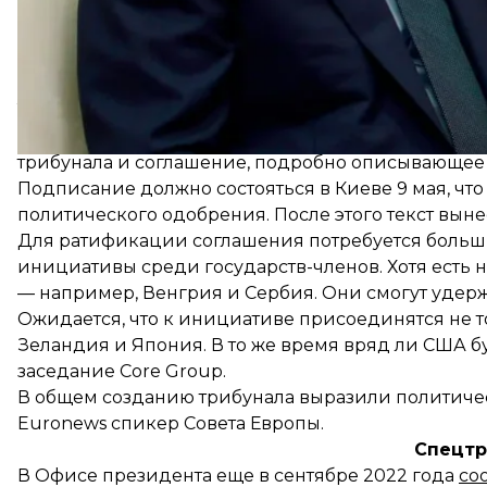
Условия изложены в проекте соглашения, что обе
Совета Европы.
Техническая работа завершилась в конце марта в
отдельных проекта документов: двустороннее со
трибунала и соглашение, подробно описывающее
Подписание должно состояться в Киеве 9 мая, что 
политического одобрения. После этого текст выне
Для ратификации соглашения потребуется больши
инициативы среди государств-членов. Хотя есть 
— например, Венгрия и Сербия. Они смогут удерж
Ожидается, что к инициативе присоединятся не то
Зеландия и Япония. В то же время вряд ли США бу
заседание Core Group.
В общем созданию трибунала выразили политическ
Euronews спикер Совета Европы.
Спецтр
В Офисе президента еще в сентябре 2022 года
со