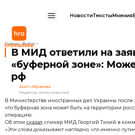
Новости
Тексты
Мнения
В МИД ответили на заявление путина о «буферной зоне»: Может б
Главная
Война
В МИД ответили на зая
«буферной зоне»: Може
рф
Анетт Абрамова
Редактор ленты новостей
В Министерстве иностранных дел Украины после 
что буферная зона может быть на территории рос
операцию.
Об этом
сказал
спикер МИД Георгий Тихий в комм
«Эти слова доказывают наглядно, что именно пути