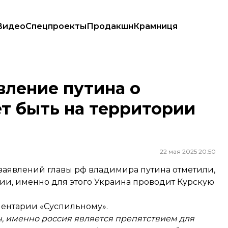
Видео
Спецпроекты
Продакшн
Крамниця
ыть на территории рф
вление путина о
т быть на территории
22 мая 2025 20:50
заявлений главы рф владимира путина отметили,
сии, именно для этого Украина проводит Курскую
ентарии «Суспильному».
н, именно россия является препятствием для