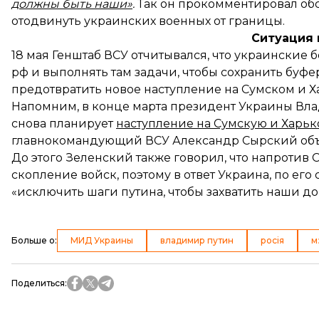
должны быть наши»
.
Так он прокомментировал обс
отодвинуть украинских военных от границы.
Ситуация 
18 мая Генштаб ВСУ отчитывался, что украинские
рф и выполнять там задачи, чтобы сохранить буф
предотвратить новое наступление на Сумском и 
Напомним, в конце марта президент Украины Вла
снова планирует
наступление на Сумскую и Харьк
главнокомандующий ВСУ Александр Сырский объ
До этого Зеленский также говорил, что напротив
скопление войск, поэтому в ответ Украина, по его
«исключить шаги путина, чтобы захватить наши д
Больше о
:
МИД Украины
владимир путин
росія
м
Поделиться
: