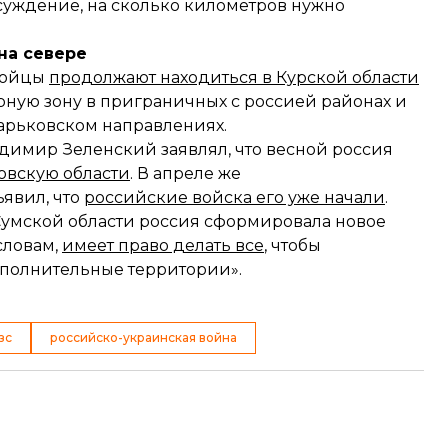
уждение, на сколько километров нужно
на севере
 бойцы
продолжают находиться в Курской области
ерную зону в приграничных с россией районах и
Харьковском направлениях.
димир Зеленский заявлял, что весной россия
овскую области
. В апреле же
явил, что
российские войска его уже начали
.
 Сумской области россия сформировала новое
 словам,
имеет право делать все
, чтобы
ополнительные территории».
зс
российско-украинская война